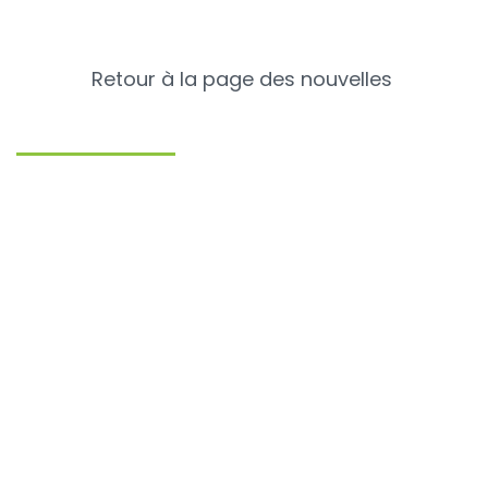
Retour à la page des nouvelles
Catégories
Nouvelles récentes
Porcs
Bovins
Volaille
Chiens & chats
Communiqués de presse
Offres d'emploi