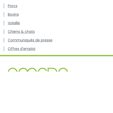
Porcs
Bovins
Volaille
Chiens & chats
Communiqués de presse
Offres d'emploi
Centre de connaissance concernant l'utilisation et les
résistances des antibiotiques chez les animaux