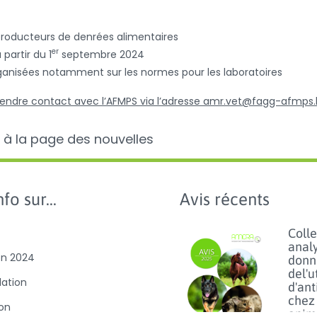
producteurs de denrées alimentaires
er
 partir du 1
septembre 2024
ganisées notamment sur les normes pour les laboratoires
 prendre contact avec l’AFMPS via l’adresse amr.vet@fagg-afmps
 à la page des nouvelles
fo sur...
Avis récents
Colle
anal
on 2024
donn
del'u
slation
d'ant
chez 
ion
anim