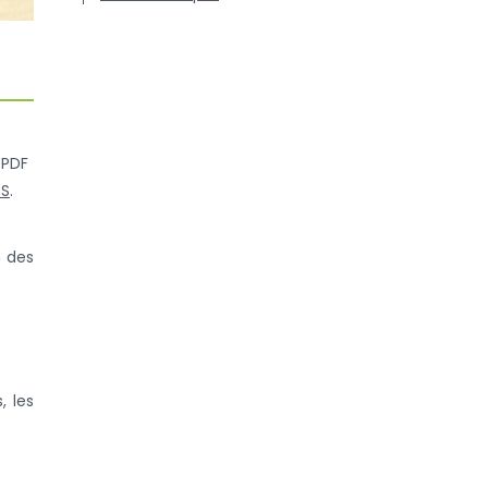
 PDF
PS
.
n des
, les