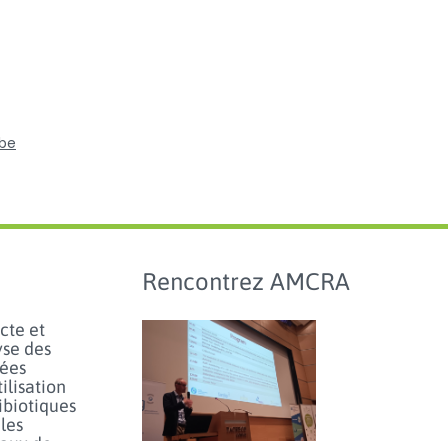
.be
Rencontrez AMCRA
cte et
yse des
ées
tilisation
ibiotiques
les
aux de