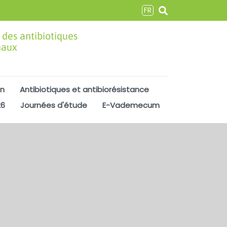
FR
 des antibiotiques
maux
on
Antibiotiques et antibiorésistance
26
Journées d'étude
E-Vademecum