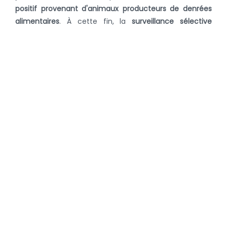
positif provenant d'animaux producteurs de denrées
alimentaires
.
À cette fin, la
surveillance sélective
devrait être systématiquement incluse dans la
surveillance standard et pas seulement dans des
projets de courte durée. Cela permettrait de surveiller
en permanence la situation de la résistance et de
réagir plus rapidement si nécessaire. La présence de
LZR devrait également être étudiée chez les animaux
de compagnie, par exemple, dans un premier temps,
en prélevant des échantillons aléatoires d'animaux
sains et d'animaux cliniquement malades.
Lisez ici l’avis complet
Retour à la page des nouvelles