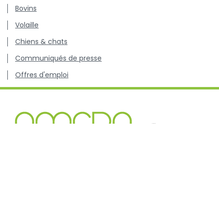
Bovins
Volaille
Chiens & chats
Communiqués de presse
Offres d'emploi
Centre de connaissance concernant l'utilisation et les
résistances des antibiotiques chez les animaux