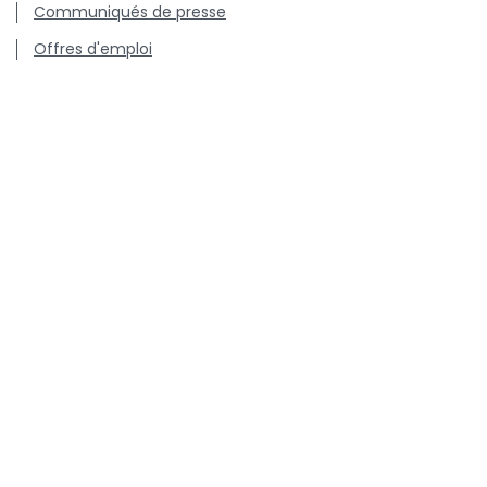
Communiqués de presse
Offres d'emploi
Centre de connaissance concernant l'utilisation et les
résistances des antibiotiques chez les animaux