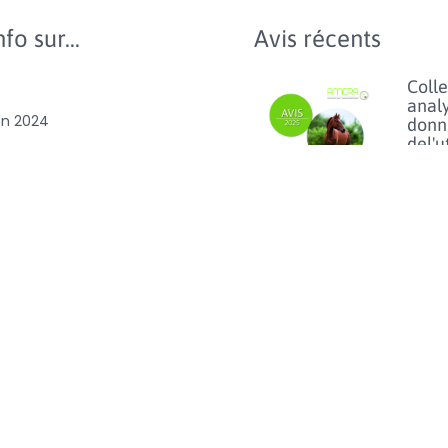
fo sur...
Avis récents
Colle
anal
on 2024
donn
del'u
slation
d'ant
chez 
ion
anim
comp
es et antibiorésistance
les c
benc
'utilisation des
des
es et
vétér
D100
Lisez p
Usag
du fl
chez 
anim
vue d