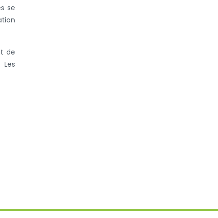
és se
ation
nt de
. Les