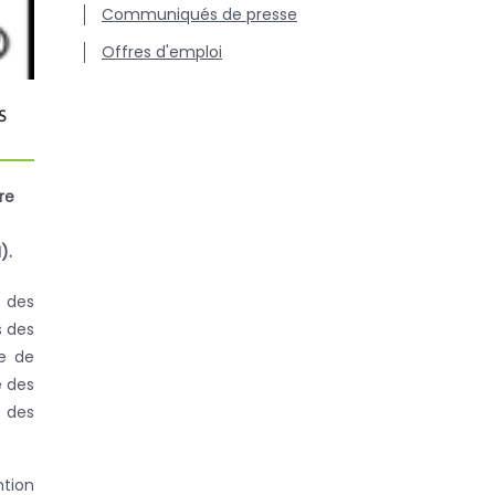
Communiqués de presse
Offres d'emploi
s
re
).
e des
s des
de de
e des
e des
ntion