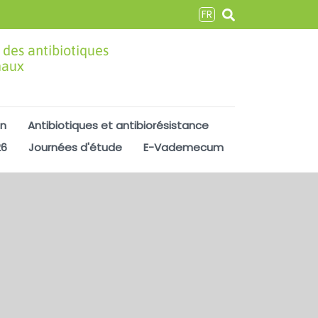
FR
 des antibiotiques
maux
on
Antibiotiques et antibiorésistance
26
Journées d'étude
E-Vademecum