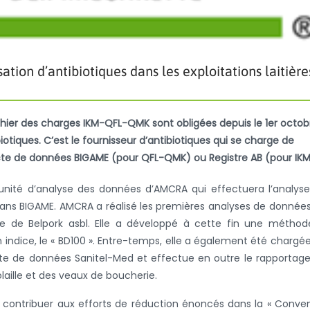
sation d’antibiotiques dans les exploitations laitière
cahier des charges IKM-QFL-QMK sont obligées depuis le 1er octob
otiques. C’est le fournisseur d’antibiotiques qui se charge de
cte de données BIGAME (pour QFL-QMK) ou Registre AB (pour IKM
l’unité d’analyse des données d’AMCRA qui effectuera l’analys
dans BIGAME. AMCRA a réalisé les premières analyses de donnée
te de Belpork asbl. Elle a développé à cette fin une métho
indice, le « BD100 ». Entre-temps, elle a également été chargé
cte de données Sanitel-Med et effectue en outre le rapportag
olaille et des veaux de boucherie.
de contribuer aux efforts de réduction énoncés dans la « Conve