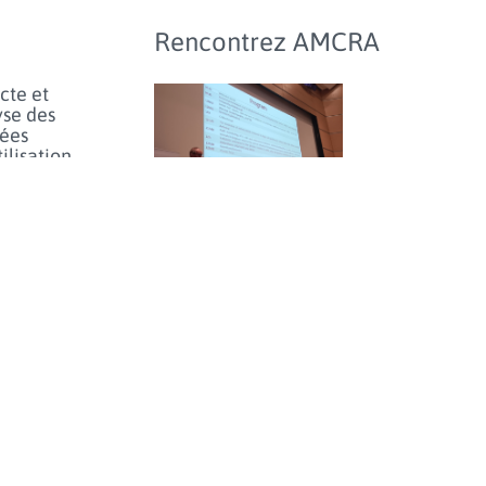
Rencontrez AMCRA
cte et
yse des
ées
tilisation
ibiotiques
les
aux de
agnie et
Journée d'étude sur
hevaux et
l’utilisation des
hmarking
antibiotiques et
l’antibiorésistance chez
inaires
les animaux en Belgique
lus...
- jeudi 25 juin 2026
e prudent
orfénicol
les
aux en
e limiter