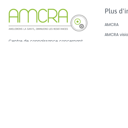
Plus d'in
AMCRA
AMCRA visi
Centre de connaissance concernant
Avis et légi
l'utilisation et les résistances des
Sensibilisat
antibiotiques chez les animaux
Antibiotiqu
Analyse de l
antibiotiqu
la valeur B
Nouvelles