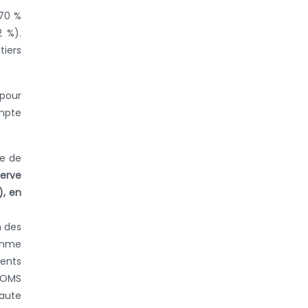
 70 %
2 %).
tiers
 pour
ompte
se de
serve
), en
n des
comme
ents
l’OMS
haute