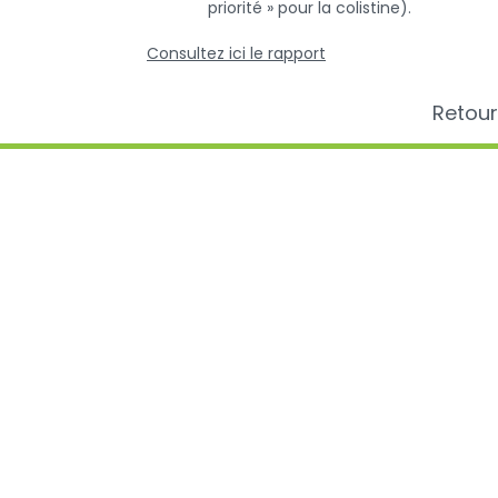
priorité » pour la colistine).
Consultez ici le rapport
Retour
Plus d'in
AMCRA
AMCRA visi
Centre de connaissance concernant
Avis et légi
l'utilisation et les résistances des
Sensibilisat
antibiotiques chez les animaux
Antibiotiqu
Analyse de l
antibiotiqu
la valeur B