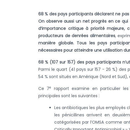
68 % des pays participants déclarent ne pas 
On observe aussi un net progrès en ce qui co
d’importance critique à priorité majeure, c
producteurs de denrées alimentaires
, expr
manière globale. Tous les pays participa
nécessaires pour atteindre une utilisation dur
68 % (107 sur 157) des pays participants n’ut
Parmi le quart (41 pays sur 157 - 26 %) des
54 % sont situés en Amérique (Nord et Sud), e
e
Ce 7
rapport examine en particulier les 
principales sont les suivantes :
Les antibiotiques les plus employés c
les pénicillines arrivent en deuxiè
catégorisées par l’OMSA comme antim
Critically Important Antimicrobial » - 