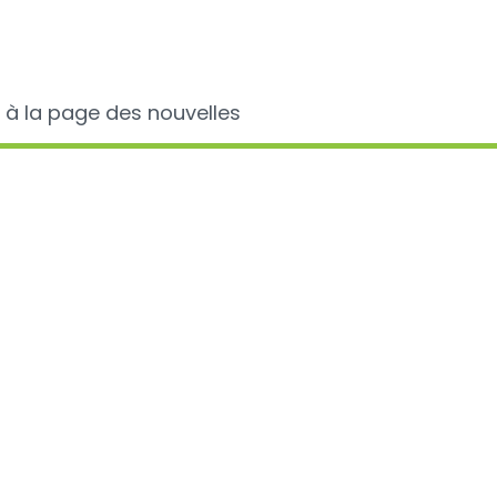
 à la page des nouvelles
fo sur...
Avis récents
Colle
anal
on 2024
donn
del'u
slation
d'ant
chez 
ion
anim
comp
es et antibiorésistance
les c
benc
'utilisation des
des
es et
vétér
D100