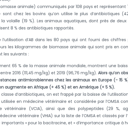
 biomasse animale) communiqués par 108 pays et représentant
sont chez les bovins qu’on utilise le plus d’antibiotiques (4
 la volaille (19 %). Les animaux aquatiques, dont près de deux 
isent 8 % des antibiotiques rapportés.
utilisation d’AB dans les 80 pays qui ont fourni des chiffres
ours les kilogrammes de biomasse animale qui sont pris en c
t les suivants :
rnent 65 % de la masse animale mondiale, montrent une bais
s entre 2016 (111,45 mg/kg) et 2019 (96,76 mg/kg).
Alors qu’on ob
substances antimicrobiennes chez les animaux en Europe (- 15 %
ation augmente en Afrique (+ 45 %) et en Amérique (+ 5 %).
asse d’antibiotiques, on est frappé par la baisse de l’utilisatio
lus utilisée en médecine vétérinaire et considérée par l’OMSA 
 vétérinaire (VCIA), ainsi que des polypeptides (29 %, ag
ecine vétérinaire (VHIA) sur la liste de l’OMSA et classés par 
 importants » pour la bacitracine, et « d’importance critique à 