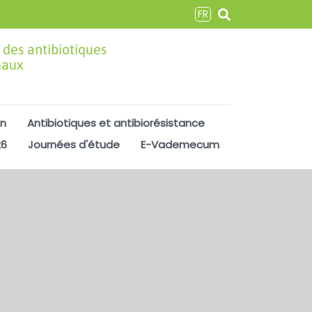
FR
 des antibiotiques
maux
on
Antibiotiques et antibiorésistance
26
Journées d'étude
E-Vademecum