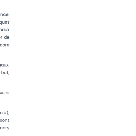
ance.
iques
imaux
er de
core
maux.
 but,
sions
ale),
 sont
inary