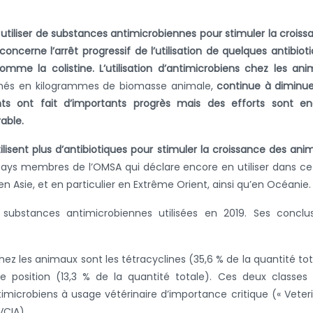
utiliser de substances antimicrobiennes pour stimuler la croiss
ncerne l’arrêt progressif de l’utilisation de quelques antibiot
omme la colistine. L’utilisation d’antimicrobiens chez les an
imés en kilogrammes de biomasse animale,
continue à diminu
nts ont fait d’importants progrès mais des efforts sont en
able.
ilisent plus d’antibiotiques pour stimuler la croissance des ani
 pays membres de l’OMSA qui déclare encore en utiliser dans ce
n Asie, et en particulier en Extrême Orient, ainsi qu’en Océanie.
substances antimicrobiennes utilisées en 2019. Ses conclu
hez les animaux sont les tétracyclines (35,6 % de la quantité tot
me position (13,3 % de la quantité totale). Ces deux classes
icrobiens à usage vétérinaire d’importance critique (« Veter
VCIA).