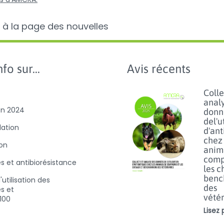
 à la page des nouvelles
fo sur...
Avis récents
Colle
anal
on 2024
donn
del'u
slation
d'ant
chez 
ion
anim
comp
es et antibiorésistance
les c
benc
'utilisation des
des
es et
vétér
D100
Lisez p