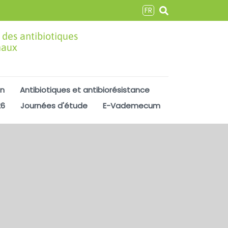
FR
 des antibiotiques
maux
on
Antibiotiques et antibiorésistance
26
Journées d'étude
E-Vademecum