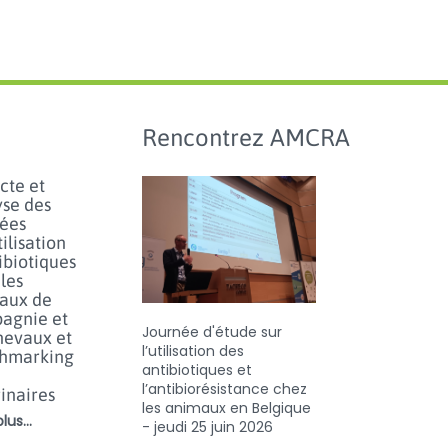
Rencontrez AMCRA
cte et
yse des
ées
tilisation
ibiotiques
les
aux de
agnie et
Journée d'étude sur
hevaux et
l’utilisation des
hmarking
antibiotiques et
l’antibiorésistance chez
inaires
les animaux en Belgique
lus...
- jeudi 25 juin 2026