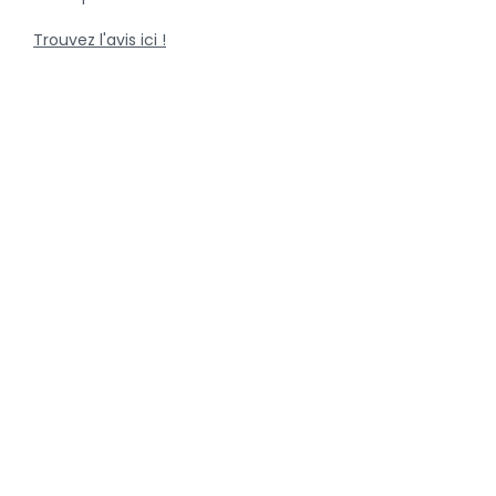
Trouvez l'avis ici !
Retour à la page des nouvelles
Catégories
Nouvelles récentes
Porcs
Bovins
Volaille
Chiens & chats
Communiqués de presse
Offres d'emploi