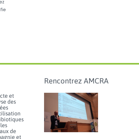
ez
fie
Rencontrez AMCRA
cte et
yse des
ées
tilisation
ibiotiques
les
aux de
agnie et