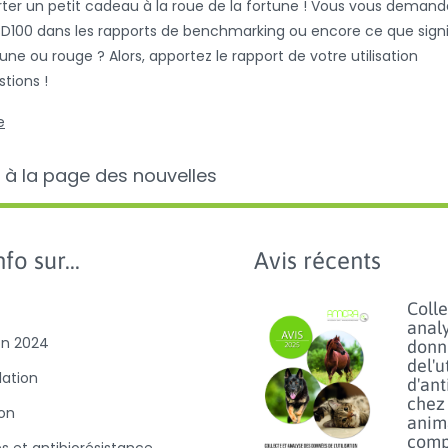
rter un petit cadeau à la roue de la fortune ! Vous vous demand
e BD100 dans les rapports de benchmarking ou encore ce que signi
une ou rouge ? Alors, apportez le rapport de votre utilisation
tions !
e
 à la page des nouvelles
fo sur...
Avis récents
Colle
anal
on 2024
donn
del'u
slation
d'ant
chez 
ion
anim
comp