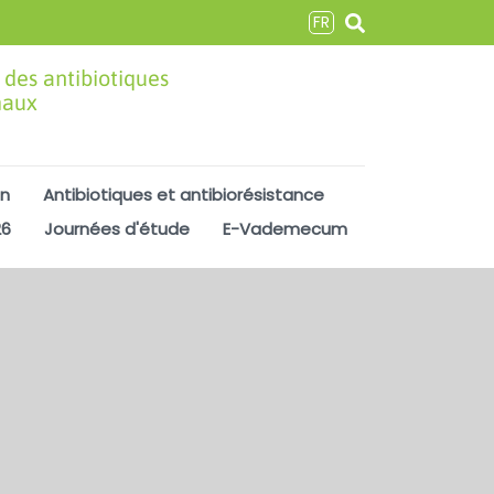
FR
 des antibiotiques
maux
on
Antibiotiques et antibiorésistance
26
Journées d'étude
E-Vademecum