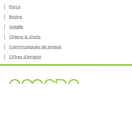
Porcs
Bovins
Volaille
Chiens & chats
Communiqués de presse
Offres d'emploi
Centre de connaissance concernant l'utilisation et les
résistances des antibiotiques chez les animaux