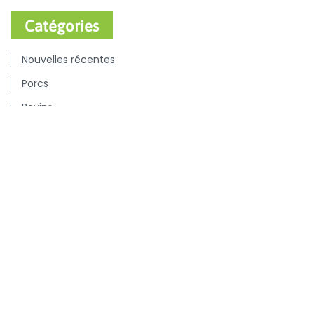
Catégories
Nouvelles récentes
Porcs
Bovins
Volaille
Chiens & chats
Communiqués de presse
Offres d'emploi