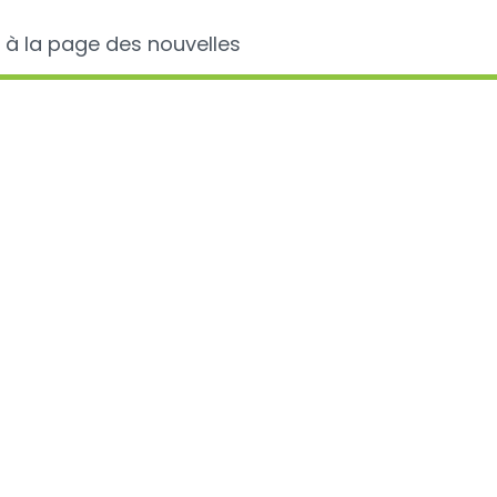
 à la page des nouvelles
fo sur...
Avis récents
Colle
anal
on 2024
donn
del'u
slation
d'ant
chez 
ion
anim
comp
es et antibiorésistance
les c
benc
'utilisation des
des
es et
vétér
D100
Lisez p
Usag