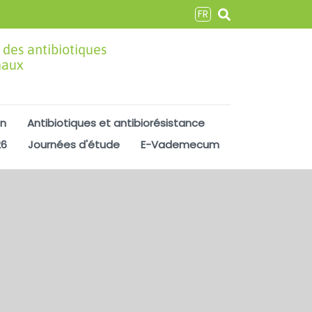
FR
 des antibiotiques
maux
on
Antibiotiques et antibiorésistance
26
Journées d'étude
E-Vademecum