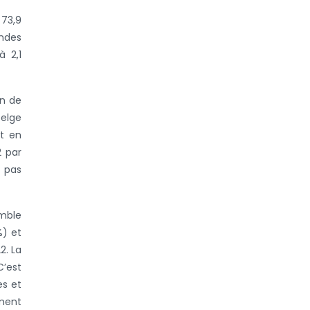
 73,9
ndes
à 2,1
an de
belge
et en
2 par
t pas
emble
%) et
2. La
C’est
es et
ement