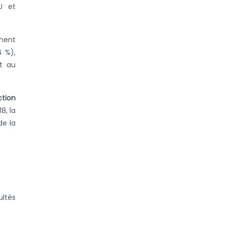
CU et
rnent
4 %),
nt au
ction
8, la
de la
ultés