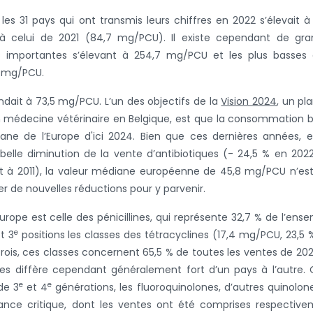
es 31 pays qui ont transmis leurs chiffres en 2022 s’élevait à
 à celui de 2021 (84,7 mg/PCU). Il existe cependant de gra
us importantes s’élevant à 254,7 mg/PCU et les plus basses 
8 mg/PCU.
dait à 73,5 mg/PCU. L’un des objectifs de la
Vision 2024
, un pl
 en médecine vétérinaire en Belgique, est que la consommation 
diane de l’Europe d'ici 2024. Bien que ces dernières années, 
 belle diminution de la vente d’antibiotiques (- 24,5 % en 202
ort à 2011), la valeur médiane européenne de 45,8 mg/PCU n’es
r de nouvelles réductions pour y parvenir.
urope est celle des pénicillines, qui représente 32,7 % de l’ens
e
t 3
positions les classes des tétracyclines (17,4 mg/PCU, 23,5 
trois, ces classes concernent 65,5 % de toutes les ventes de 202
ses diffère cependant généralement fort d’un pays à l’autre. 
e
e
de 3
et 4
générations, les fluoroquinolones, d’autres quinolon
tance critique, dont les ventes ont été comprises respectiv