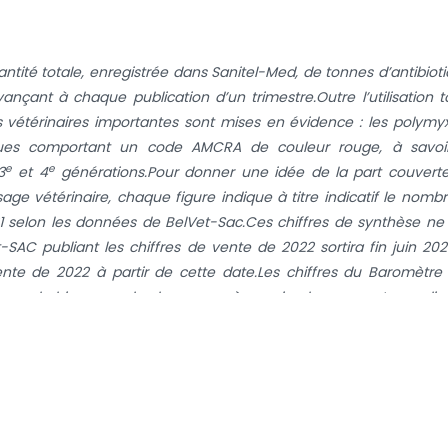
tité totale, enregistrée dans Sanitel-Med, de tonnes d’antibiot
vançant à chaque publication d’un trimestre.
Outre l’utilisation t
ens vétérinaires importantes sont mises en évidence : les polymy
otiques comportant un code AMCRA de couleur rouge, à savoi
e
e
3
et 4
générations.
Pour donner une idée de la part couvert
sage vétérinaire, chaque figure indique à titre indicatif le nomb
 selon les données de BelVet-Sac.
Ces chiffres de synthèse ne
-SAC publiant les chiffres de vente de 2022 sortira fin juin 202
nte de 2022 à partir de cette date.
Les chiffres du Baromètre
me la biomasse de chaque espèce animale augmente ou dim
iffres ne peuvent pas servir de référence pour l’utilisatio
lution de quelques percentiles est par ailleurs présentée pour c
 distribution du BD
dans les exploitations des groupes de réfé
100
xploitations par zone de couleur est présenté.