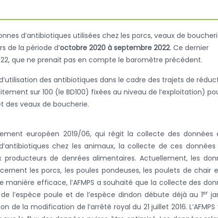
nes d’antibiotiques utilisées chez les porcs, veaux de boucheri
s de la période d’
octobre 2020 à septembre 2022
. Ce dernier
2022, que ne prenait pas en compte le baromètre précédent.
’utilisation des antibiotiques dans le cadre des trajets de réduc
itement sur 100 (le BD100) fixées au niveau de l’exploitation) po
 et des veaux de boucherie.
lement européen 2019/06, qui régit la collecte des données 
 d’antibiotiques chez les animaux, la collecte de ces données
x producteurs de denrées alimentaires. Actuellement, les do
ncernent les porcs, les poules pondeuses, les poulets de chair e
de manière efficace, l’AFMPS a souhaité que la collecte des do
er
es de l’espèce poule et de l’espèce dindon débute déjà au 1
ja
n de la modification de l’arrêté royal du 21 juillet 2016. L’AFMPS