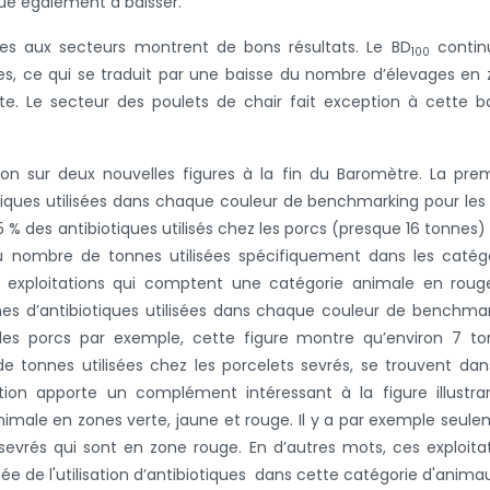
inue également à baisser
.
iques aux secteurs montrent de bons résultats. Le BD
contin
100
es, ce qui se traduit par une baisse du nombre d’élevages en
. Le secteur des poulets de chair fait exception à cette b
tion sur deux nouvelles figures à la fin du Baromètre. La pre
iques utilisées dans chaque couleur de benchmarking pour les 
 % des antibiotiques utilisés chez les porcs (presque 16 tonnes)
 nombre de tonnes utilisées spécifiquement dans les catégo
s exploitations qui comptent une catégorie animale en roug
s d’antibiotiques utilisées dans chaque couleur de benchma
 les porcs par exemple, cette figure montre qu’environ 7 t
de tonnes utilisées chez les porcelets sevrés, se trouvent dan
tion apporte un complément intéressant à la figure illustra
nimale en zones verte, jaune et rouge. Il y a par exemple seul
 sevrés qui sont en zone rouge. En d’autres mots, ces exploita
e de l'utilisation d’antibiotiques dans cette catégorie d'animau