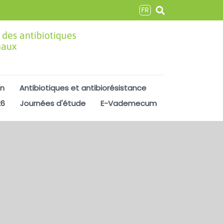
FR
 des antibiotiques
maux
on
Antibiotiques et antibiorésistance
26
Journées d'étude
E-Vademecum