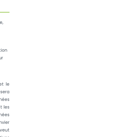
e,
tion
ur
et le
 sera
nnées
t les
nnées
nvier
 veut