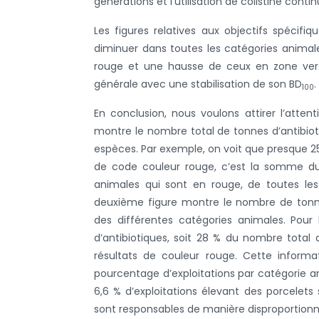
générations et l’utilisation de colistine cont
Les figures relatives aux objectifs spécif
diminuer dans toutes les catégories animal
rouge et une hausse de ceux en zone verte
générale avec une stabilisation de son BD
.
100
En conclusion, nous voulons attirer l’atten
montre le nombre total de tonnes d’antibiot
espèces. Par exemple, on voit que presque 25
de code couleur rouge, c’est la somme du
animales qui sont en rouge, de toutes le
deuxième figure montre le nombre de tonne
des différentes catégories animales. Pour
d’antibiotiques, soit 28 % du nombre total 
résultats de couleur rouge. Cette informa
pourcentage d’exploitations par catégorie a
6,6 % d’exploitations élevant des porcelets
sont responsables de manière disproportionné