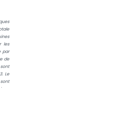
iques
otale
xines
r les
e par
re de
 sont
3. Le
 sont
inue
n des
haque
rence