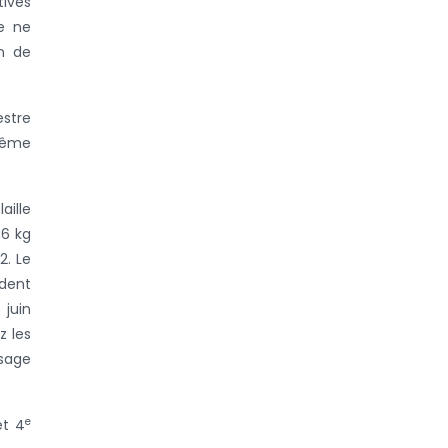
tives
re ne
on de
estre
 même
aille
,6 kg
2. Le
dent
 juin
z les
usage
e
t 4