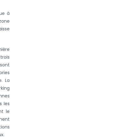
ue à
 zone
aisse
mière
trois
 sont
ries
e. La
rking
onnes
s les
nt le
ement
tions
x.