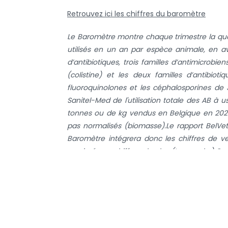
Retrouvez ici les chiffres du baromètre
Le Baromètre montre chaque trimestre la quan
utilisés en un an par espèce animale, en a
d’antibiotiques, trois familles d’antimicrobi
(colistine) et les deux familles d’antibi
fluoroquinolones et les céphalosporines de 
Sanitel-Med de l'utilisation totale des AB à u
tonnes ou de kg vendus en Belgique en 2021
pas normalisés (biomasse).
Le rapport BelVet
Baromètre intégrera donc les chiffres de ve
exprimés en chiffres absolus (tonnes, kg).
Com
de quelques pourcents chaque année, ces ch
antibiotiques chez les espèces animales.
L’évo
espèce et catégorie animales, ce qui décrit la
du benchmarking.
Enfin, le pourcentage des e