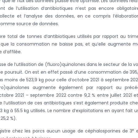
 que le flux des données puisse être optimisé. Les données rela
t de l’utilisation d’antibiotiques n’est pas encore obligatoi
ollecte et l’analyse des données, en ce compris l’élaborati
d comme source de données.
total de tonnes d’antibiotiques utilisés par rapport au trim
lle que la consommation ne baisse pas, et qu’elle augmente
d’affilée.
de l’utilisation de (fluoro)quinolones dans le secteur de la vol
 se poursuit. On est en effet passé d’une consommation de 395
 pas moins de 523,9 kg pour celle d’octobre 2021 à septembre 202
luoro)quinolones augmente également par rapport au précé
tobre 2021 – septembre 2022 contre 9,2 % entre juillet 2021 et
 l’utilisation de ces antibiotiques s’est également produite che
kg à 55.5 kg utilisés. Le nombre d’exploitations en ayant fait 
25,2 %).
e
egistre chez les porcs aucun usage de céphalosporines de 3
e