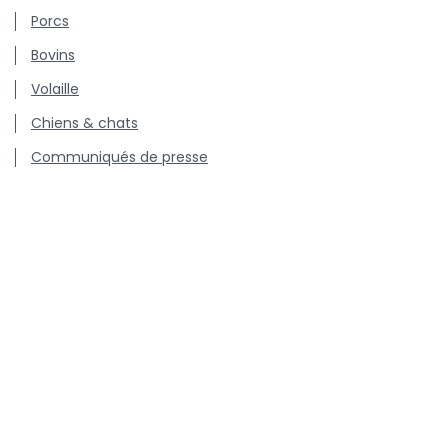
Porcs
Bovins
Volaille
Chiens & chats
Communiqués de presse
Offres d'emploi
Centre de connaissance concernant l'utilisation et les
résistances des antibiotiques chez les animaux