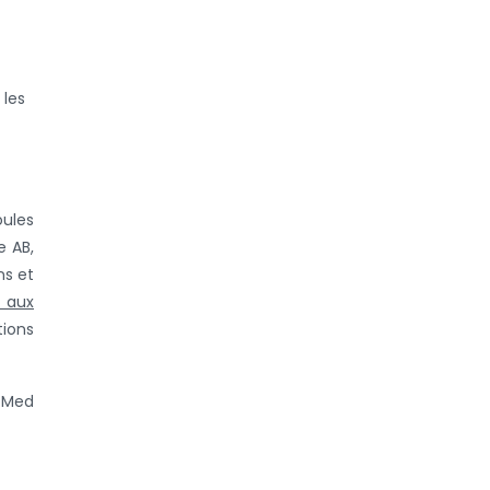
 les
oules
e AB,
ns et
 aux
tions
l-Med