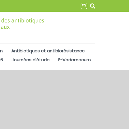
FR
 des antibiotiques
maux
on
Antibiotiques et antibiorésistance
26
Journées d'étude
E-Vademecum