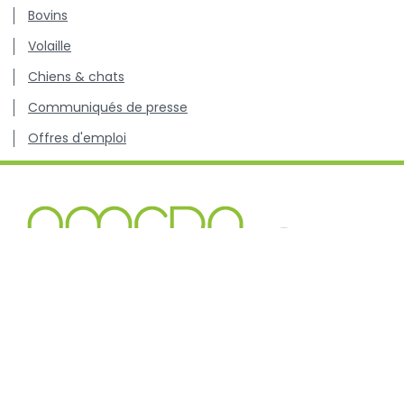
Bovins
Volaille
Chiens & chats
Communiqués de presse
Offres d'emploi
Centre de connaissance concernant l'utilisation et les
résistances des antibiotiques chez les animaux