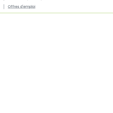
Offres d'emploi
Centre de connaissance concernant l'utilisation et les
résistances des antibiotiques chez les animaux