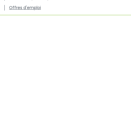
Offres d'emploi
Centre de connaissance concernant l'utilisation et les
résistances des antibiotiques chez les animaux