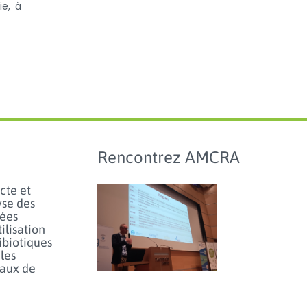
ie, à
Rencontrez AMCRA
cte et
yse des
ées
tilisation
ibiotiques
les
aux de
agnie et
Journée d'étude sur
hevaux et
l’utilisation des