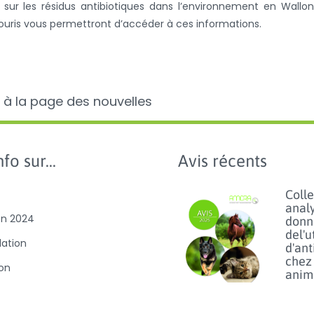
sur les résidus antibiotiques dans l’environnement en Wallon
souris vous permettront d’accéder à ces informations.
 à la page des nouvelles
fo sur...
Avis récents
Colle
anal
on 2024
donn
del'u
slation
d'ant
chez 
ion
anim
comp
es et antibiorésistance
les c