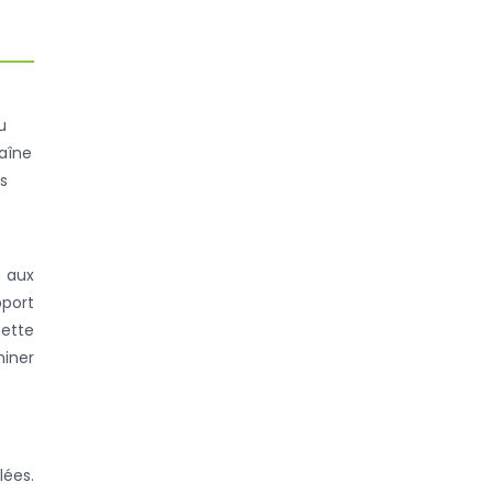
u
aîne
ns
e aux
pport
Cette
miner
lées.