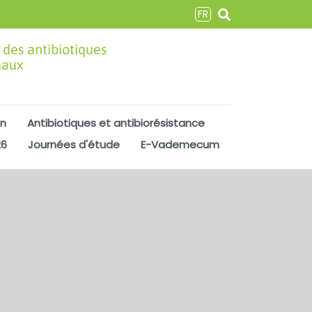
FR
 des antibiotiques
maux
on
Antibiotiques et antibiorésistance
26
Journées d'étude
E-Vademecum