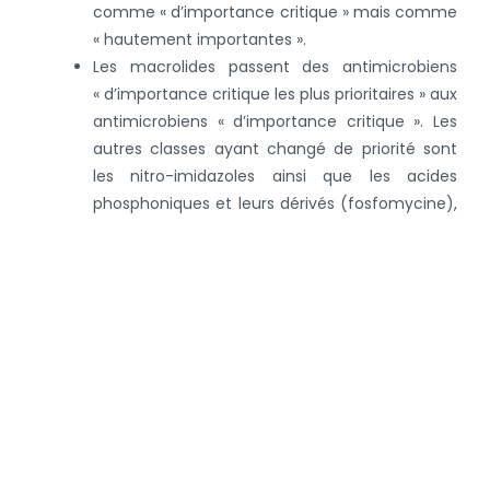
comme « d’importance critique » mais comme
« hautement importantes ».
Les macrolides passent des antimicrobiens
« d’importance critique les plus prioritaires » aux
antimicrobiens « d’importance critique ». Les
autres classes ayant changé de priorité sont
les nitro-imidazoles ainsi que les acides
phosphoniques et leurs dérivés (fosfomycine),
mais ces substances ne sont pas utilisées chez
les animaux en Belgique.
Cette liste actualisée est une source importante pour
la révision des lignes directrices d’AMCRA publiées dans
son vade-mecum (
www.e-formularium.be
).
Vous trouverez via ce lien le rapport de l’OMS.
Retour à la page des nouvelles