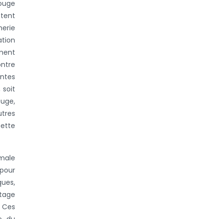
rouge
ptent
erie
ation
ement
ontre
entes
 soit
ouge,
utres
cette
imale
 pour
ques,
ntage
. Ces
ce du