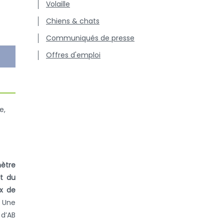
Volaille
Chiens & chats
Communiqués de presse
Offres d'emploi
e,
mètre
ut du
ux de
Une
 d’AB