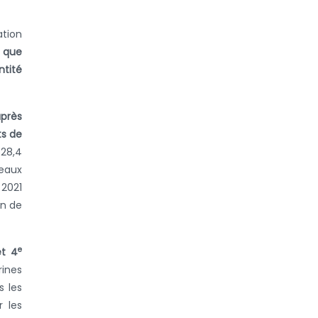
ation
e que
ntité
après
ts de
628,4
veaux
 2021
on de
e
t 4
rines
s les
r les