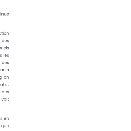
minue
ction
) des
riels
s les
 des
ur la
g, on
nts :
% des
 voit
és en
t que