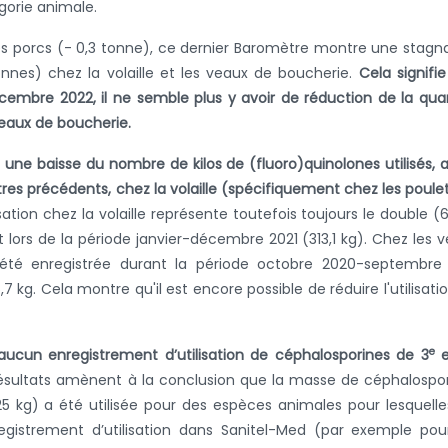
égorie animale.
les porcs (- 0,3 tonne), ce dernier Baromètre montre une stagn
tonnes) chez la volaille et les veaux de boucherie.
Cela signifi
écembre 2022, il ne semble plus y avoir de réduction de la qua
 veaux de boucherie.
u
une baisse du nombre de kilos de (fluoro)quinolones utilisés, 
es précédents, chez la volaille (spécifiquement chez les poule
lisation chez la volaille représente toutefois toujours le double (
nt lors de la période janvier-décembre 2021 (313,1 kg). Chez les 
 a été enregistrée durant la période octobre 2020-septembre
,7 kg. Cela montre qu'il est encore possible de réduire l'utilisati
e
 aucun enregistrement d’utilisation de céphalosporines de 3
e
ésultats amènent à la conclusion que la masse de céphalospo
 kg) a été utilisée pour des espèces animales pour lesquelle
egistrement d’utilisation dans Sanitel-Med (par exemple pou