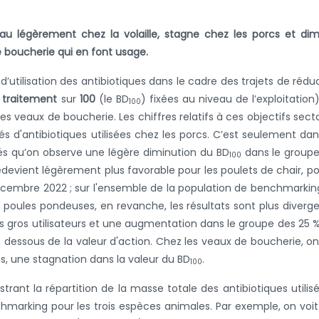
eau légèrement chez la volaille, stagne chez les porcs et di
 boucherie qui en font usage.
’utilisation des antibiotiques dans le cadre des trajets de rédu
e traitement
sur
100
(le BD
) fixées au niveau de l’exploitation
100
s veaux de boucherie. Les chiffres relatifs à ces objectifs secto
 d'antibiotiques utilisées chez les porcs. C’est seulement dan
és qu’on observe une légère diminution du BD
dans le groupe
100
redevient légèrement plus favorable pour les poulets de chair, po
décembre 2022 ; sur l'ensemble de la population de benchmarkin
s poules pondeuses, en revanche, les résultats sont plus diverge
us gros utilisateurs et une augmentation dans le groupe des 25 
n dessous de la valeur d'action. Chez les veaux de boucherie, on
ps, une stagnation dans la valeur du BD
.
100
trant la répartition de la masse totale des antibiotiques utilis
chmarking pour les trois espèces animales. Par exemple, on voi