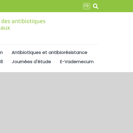
FR
 des antibiotiques
maux
on
Antibiotiques et antibiorésistance
26
Journées d'étude
E-Vademecum