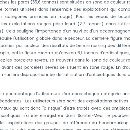
és chez les porcs (55,6 tonnes) sont situées en zone de couleur 
 tonnes utilisées dans l’ensemble des exploitations qui com
s catégories animales en rouge). Pour les veaux de bouch
s les exploitations rouges pèse lourd (2,7 tonnes) dans l'utilis
es). Cela souligne l'importance d'un suivi et d'un accompagn
duire l'utilisation globale dans le secteur. La dernière figure m
éparties par couleur des résultats de benchmarking des différ
ple, cette figure montre qu’environ 6,1 tonnes d’antibiotiques,
ez les porcelets sevrés, se trouvent dans la zone de couleur r
s ayant des porcelets sevrés se situent en zone rouge. En d’a
 manière disproportionnée de l'utilisation d’antibiotiques dans 
le pourcentage d’utilisateurs zéro dans chaque catégorie an
récédentes. Les utilisateurs zéro sont des exploitations actives
maux qui sont donc "à risque" d'être traités avec des antibioti
tibiotiques n'a été enregistrée dans Sanitel-Med. Le pource
i les exploitations des groupes de référence du benchmarking
 pour le suivi des percentiles dans les groupes de référen