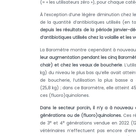
(= « les utilisateurs zéro »), pour chaque cat
À l’exception d’une légère diminution chez 
de la quantité d’antibiotiques utilisés (en 
depuis les résultats de la période janvier-d
d’antibiotiques utilisés chez la volaille et les
La Baromètre montre cependant à nouvea
leur augmentation pendant les cinq Baromètr
chair) et chez les veaux de boucherie
.
L’uti
kg) du niveau le plus bas qu’elle avait attei
de boucherie, l’utilisation la plus basse
(25,8 kg) ; dans ce Baromètre, elle atteint 45
ces (fluoro)quinolones.
Dans le secteur porcin, il n’y a à nouveau
générations ou de (fluoro)quinolones.
Ces r
e
e
de 3
et 4
générations vendue en 2022 (125
vétérinaires n’effectuent pas encore d’enr