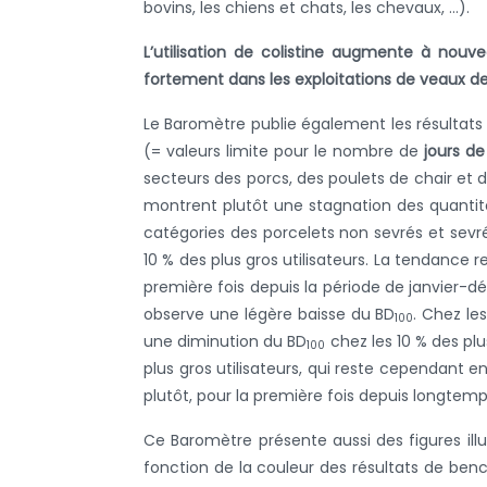
bovins, les chiens et chats, les chevaux, …).
L’utilisation de colistine augmente à nouv
fortement dans les exploitations de veaux de
Le Baromètre publie également les résultats d
(= valeurs limite pour le nombre de
jours d
secteurs des porcs, des poulets de chair et de
montrent plutôt une stagnation des quantités
catégories des porcelets non sevrés et sevr
10 % des plus gros utilisateurs. La tendance 
première fois depuis la période de janvier-
observe une légère baisse du BD
. Chez le
100
une diminution du BD
chez les 10 % des pl
100
plus gros utilisateurs, qui reste cependant e
plutôt, pour la première fois depuis longtem
Ce Baromètre présente aussi des figures illus
fonction de la couleur des résultats de ben