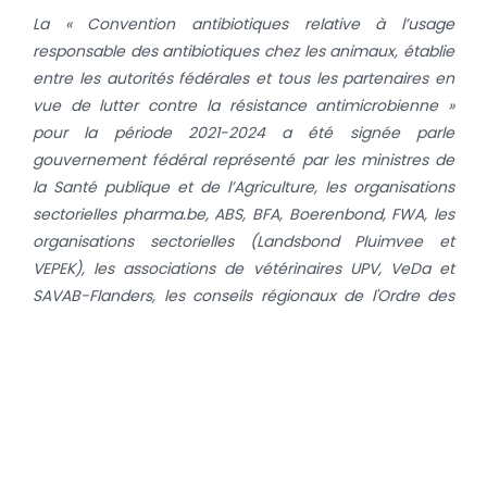
La «
Convention antibiotiques relative
à l’usage
responsable des antibiotiques chez les animaux, établie
entre les autorités fédérales et tous les partenaires en
vue de lutter contre la résistance antimicrobienne »
pour la période 2021-2024 a été signée par
le
gouvernement fédéral représenté par les ministres de
la Santé publique et de l’Agriculture, les organisations
sectorielles pharma.be, ABS, BFA, Boerenbond, FWA, les
organisations sectorielles (Landsbond Pluimvee et
VEPEK), les associations de vétérinaires UPV, VeDa et
SAVAB-Flanders, les conseils régionaux de l'Ordre des
Vétérinaires (CRFOMV en NGROD), les associations de
santé animale ARSIA et DGZ, les gestionnaires de
cahiers des charges Belbeef, Belplume, Belpork, BVK
asbl, Codiplan, MilkBE, Registre AB et AMCRA.
Les résultats détaillés de vente et d’utilisation des
antibiotiques chez les animaux en Belgique sont