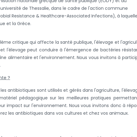
anisation nationale grecque de Santé publique (EODY) et du
l'université de Thessalie, dans le cadre de l'action commune
bial Resistance & Healthcare-Associated Infections), à laquell
ue et la Grèce.
me critique qui affecte la santé publique, l'élevage et l'agricul
ure et l'élevage peut conduire à l'émergence de bactéries résista
ne alimentaire et l'environnement. Nous vous invitons à partici
.
nte ?
antibiotiques sont utilisés et gérés dans l'agriculture, l'éleva
 matériel pédagogique sur les meilleures pratiques permetta
leur impact sur l'environnement. Nous vous invitons donc à rép
rez les antibiotiques dans vos cultures et chez vos animaux.