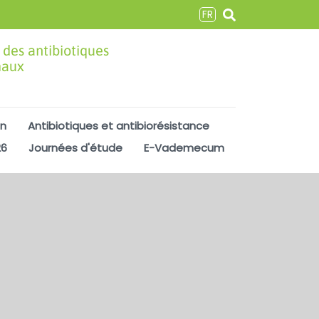
FR
 des antibiotiques
maux
on
Antibiotiques et antibiorésistance
26
Journées d'étude
E-Vademecum