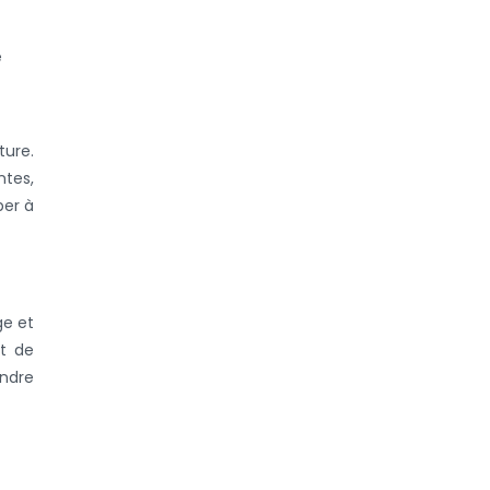
e
ture.
ntes,
per à
ge et
nt de
ondre