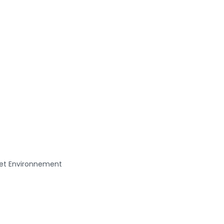
e et Environnement
 à la page des nouvelles