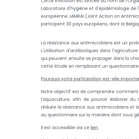
Cette invitation est lancée au nom de l'Org
Laboratoire d'hygiène et d'épidémiologie de 
européenne JAMRAI (Joint Action on Antimicro
participent 30 pays européens, dont la Belgiq
La résistance aux antimicrobiens est un problè
L'utilisation d'antibiotiques dans l'agricult
qui peuvent ensuite se propager dans la chaî
cette étude en remplissant un questionnaire
Pourquoi votre participation est-elle importa
Notre objectif est de comprendre comment les 
l'aquaculture, afin de pouvoir élaborer du
réduire la résistance aux antimicrobiens et 
au questionnaire sur la manière dont vous gé
Il est accessible via ce
lien
.