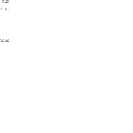
r aux
e et
 nous