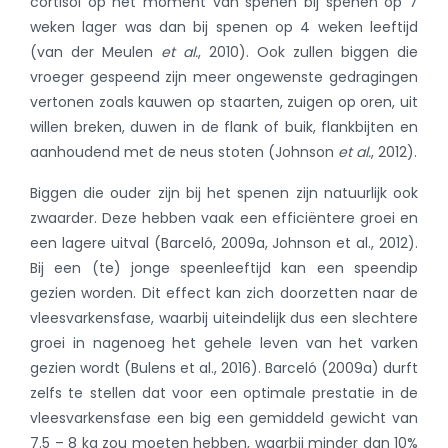
cortisol op het moment van spenen bij spenen op 7
weken lager was dan bij spenen op 4 weken leeftijd
(van der Meulen
et al.
, 2010)
. Ook zullen biggen die
vroeger gespeend zijn meer ongewenste gedragingen
vertonen zoals kauwen op staarten, zuigen op oren, uit
willen breken, duwen in de flank of buik, flankbijten en
aanhoudend met de neus stoten
(Johnson
et al.
, 2012)
.
Biggen die ouder zijn bij het spenen zijn natuurlijk ook
zwaarder. Deze hebben vaak een efficiëntere groei en
een lagere uitval (Barceló, 2009a, Johnson et al., 2012).
Bij een (te) jonge speenleeftijd kan een speendip
gezien worden. Dit effect kan zich doorzetten naar de
vleesvarkensfase, waarbij uiteindelijk dus een slechtere
groei in nagenoeg het gehele leven van het varken
gezien wordt (Bulens et al., 2016). Barceló (2009a) durft
zelfs te stellen dat voor een optimale prestatie in de
vleesvarkensfase een big een gemiddeld gewicht van
7.5 – 8 kg zou moeten hebben, waarbij minder dan 10%