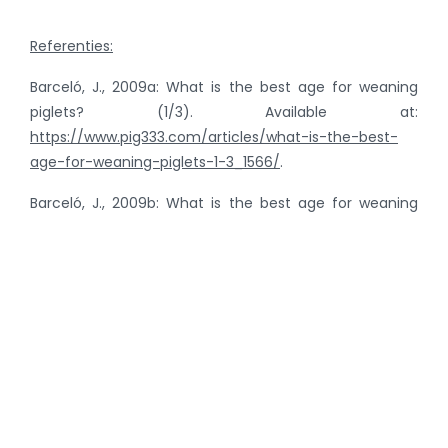
Referenties:
Barceló, J., 2009a: What is the best age for weaning
piglets? (1/3). Available at:
https://www.pig333.com/articles/what-is-the-best-
age-for-weaning-piglets-1-3_1566/
.
Barceló, J., 2009b: What is the best age for weaning
piglets? (2/3). Available at:
https://www.pig333.com/articles/what-is-the-best-
age-for-weaning-piglets-2-3_1638/
.
Barceló, J., 2009c: What is the best age for weaning
piglets? (3/3). Available at:
https://www.pig333.com/articles/what-is-the-best-
age-for-weaning-piglets-3-3_1675/
.
Bernaerdt, E., T. Van Limbergen, M. Postma and J.