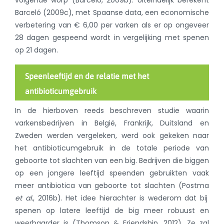
volgende worp (Barceló, 2009b). Uiteindelijk berekent
Barceló (2009c), met Spaanse data, een economische
verbetering van € 6,00 per varken als er op ongeveer
28 dagen gespeend wordt in vergelijking met spenen
op 21 dagen.
Speenleeftijd en de relatie met het
antibioticumgebruik
In de hierboven reeds beschreven studie waarin
varkensbedrijven in België, Frankrijk, Duitsland en
Zweden werden vergeleken, werd ook gekeken naar
het antibioticumgebruik in de totale periode van
geboorte tot slachten van een big. Bedrijven die biggen
op een jongere leeftijd speenden gebruikten vaak
meer antibiotica van geboorte tot slachten
(Postma
et al.
, 2016b)
. Het idee hierachter is wederom dat bij
spenen op latere leeftijd de big meer robuust en
weerbaarder is (Thomson & Friendship, 2012). Ze zal