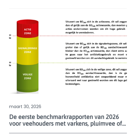
maart 30, 2026
De eerste benchmarkrapporten van 2026
voor veehouders met varkens, pluimvee of vleeskalveren zijn de deur uit!
Voor de houders van varkens, pluimvee en
vleeskalveren is er een nieuw benchmarkrapport
beschikbaar met de individuele
antibioticagebruiksresultaten voor de periode van
januari 2025 t.e.m. december 2025, voor varkens en
pluimvee, en voor de periode van januari 2024 t.e.m.
december 2025 voor vleeskalveren. Zoals steeds
kunnen deze rapporten geraadpleegd worden via