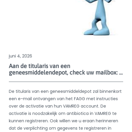
Aan de titularis van een
geneesmiddelendepot, check uw mailbox: er is een bericht voor u!
De titularis van een geneesmiddeldepot zal binnenkort
een e-mail ontvangen van het FAGG met instructies
over de activatie van hun VAMREG account. De
activatie is noodzakelijk om antibiotica in VAMREG te
kunnen registreren. Ook willen we u eraan herinneren
dat de verplichting om gegevens te registreren in
VAMREG over het gebruik van antibiotica voor paarden
en aquacultuurvissen in België ingaat op 1 juli 2026.
Meer informatie kan geraadpleegd worden via de
pagina over het
VAMREG-register
.
Lees meer