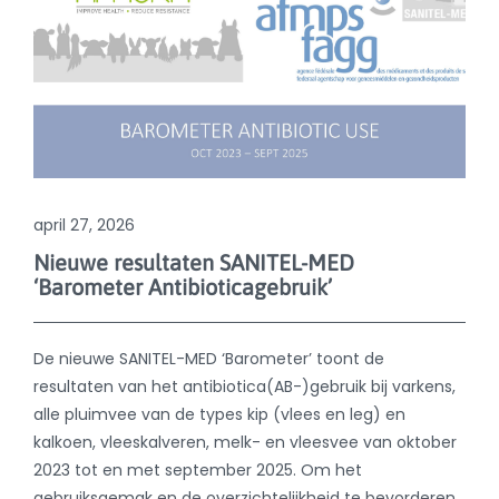
Nieuwe resultaten SANITEL-MED
‘Barometer Antibioticagebruik’
De nieuwe SANITEL-MED ‘Barometer’ toont de
resultaten van het antibiotica(AB-)gebruik bij varkens,
alle pluimvee van de types kip (vlees en leg) en
kalkoen, vleeskalveren, melk- en vleesvee van oktober
2023 tot en met september 2025. Om het
gebruiksgemak en de overzichtelijkheid te bevorderen,
werd een interactieve inhoudstafel toegevoegd,
samen met aangepaste bladwijzers en paginatitels. Er
is een lichte daling van de totale tonnages gebruikte
AB, hoofdzakelijk te danken aan de verdere afname
van het gebruik bij varkens en, in mindere mate, bij
rundvee. Bij vleeskalveren en pluimvee lijkt het AB-
gebruik de laatste tijd eerder te stagneren. De
resultaten van het gebruik van kritisch belangrijke