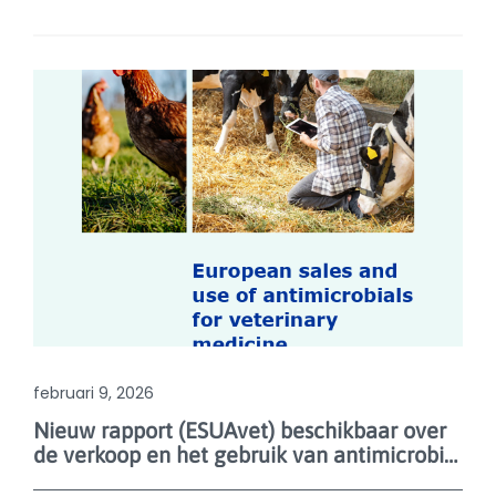
februari 9, 2026
Nieuw rapport (ESUAvet) beschikbaar over
de verkoop en het gebruik van antimicrobiële middelen bij dieren in de EU in 2024
Het Europees Geneesmiddelenbureau (EMA)
publiceerde in december 2025 voor de tweede maal
hun jaarlijks European Sales and Use of Antimicrobials
for Veterinary Medicine (ESUAvet) rapport. Dit rapport
bundelt de nieuwste gegevens over de antimicrobiële
consumptie bij dieren in 2024 voor de verschillende
lidstaten van de Europese Unie, inclusief IJsland en
Noorwegen. Het rapport beschrijft een toename van