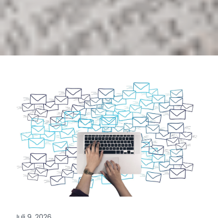
Juli 9, 2026
Activatie van het VAMREG account, een
eerste stap voor de registratie van het antibioticumgebruik
Bent u dierenarts en titularis van een
geneesmiddeldepot? Dan dient u uw VAMREG account
te activeren om antibiotica in VAMREG te kunnen
registreren.