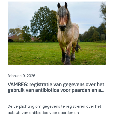
februari 9, 2026
VAMREG: registratie van gegevens over het
gebruik van antibiotica voor paarden en aquacultuur verplicht vanaf 1 juli aanstaande
De verplichting om gegevens te registreren over het
gebruik van antibiotica voor paarden en
aquacultuurvissen in België gaat in op 1 juli 2026. Het
gaat om antibiotica voor diergeneeskundig of
menselijk gebruik die worden voorgeschreven,
verschaft of toegediend voor paarden (al dan niet
voedselproducerend) en aquacultuurvissen
(Atlantische zalm, karper, Europese zeebaars,
goudbrasem, regenboogforel en andere vissen die zijn
bestemd voor voedselproductie). De registratie van