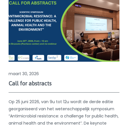
maart 30, 2026
Call for abstracts
Op 25 juni 2026, van 9u tot 12u wordt de derde editie
georganiseerd van het wetenschappelijk symposium
“Antimicrobial resistance: a challenge for public health,
animal health and the environment”. De keynote
presentatie wordt gegeven door Prof. Dr. Simone
Schuller: “The role of animal clinics in the selection and
spread of antimicrobial resistance”. Andere
presentaties en posters zullen worden geselecteerd uit
de ingediende abstracts.
Lees meer