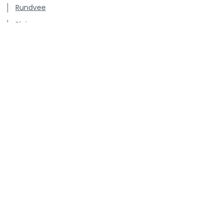
Rundvee
Pluimvee
Hond & Kat
Persberichten
Vacatures
Kenniscentrum inzake antibioticagebruik en resistentie
bij dieren.