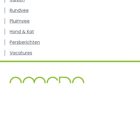
Rundvee
Pluimvee
Hond & Kat
Persberichten
Vacatures
Kenniscentrum inzake antibioticagebruik en resistentie
bij dieren.