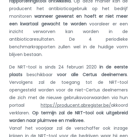
rapporteringstool ontwikkeld.
Op deze manier kan de
producent het antibioticagebruik op het bedrijf
monitoren
wanneer gewenst en hoeft er niet meer
een kwartaal gewacht te worden
vooraleer er een
inzicht verworven kan worden in de
antibioticaresultaten. De 4 periodieke
benchmarkrapporten zullen wel in de huidige vorm
blijven bestaan.
De NRT-tool is sinds 24 februari 2020
in de eerste
plaats
beschikbaar
voor alle Certus deelnemers
.
Vervolgens zal de toegang tot de NRT-tool
opengesteld worden voor de niet-Certus deelnemers
die zich met de nieuwe gebruiksvoorwaarden via hun
portaal
https://producent.abregister.be/
akkoord
verklaren.
Op termijn zal de NRT-tool ook uitgebreid
worden naar pluimvee en melkvee.
Vanaf het voorjaar zal de verschaffer ook inzage
krijgen in de NRT-tool voor die bedrijven waar hij een