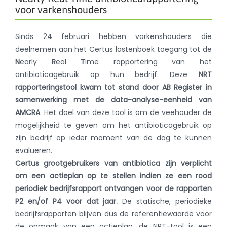
voor varkenshouders
Sinds 24 februari hebben varkenshouders die
deelnemen aan het Certus lastenboek toegang tot de
N
early
R
eal
T
ime rapportering van het
antibioticagebruik op hun bedrijf. Deze
NRT
rapporteringstool kwam tot stand door AB Register in
samenwerking met de data-analyse-eenheid van
AMCRA
. Het doel van deze tool is om de veehouder de
mogelijkheid te geven om het antibioticagebruik op
zijn bedrijf op ieder moment van de dag te kunnen
evalueren.
Certus grootgebruikers van antibiotica zijn verplicht
om een actieplan op te stellen indien ze een rood
periodiek bedrijfsrapport ontvangen voor de rapporten
P2 en/of P4 voor dat jaar.
De statische, periodieke
bedrijfsrapporten blijven dus de referentiewaarde voor
de opmaak van een actieplan, de NRT-tool is een