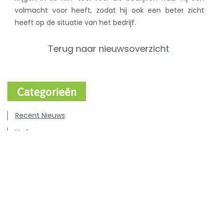
volmacht voor heeft, zodat hij ook een beter zicht
heeft op de situatie van het bedrijf.
Terug naar nieuwsoverzicht
Categorieën
Recent Nieuws
Varken
Rundvee
Pluimvee
Hond & Kat
Persberichten
Vacatures