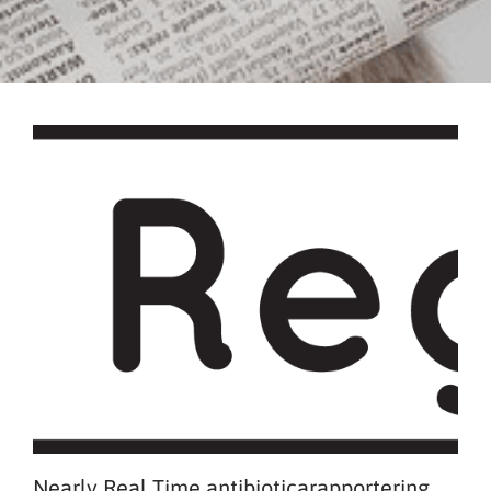
Nearly Real Time antibioticarapportering