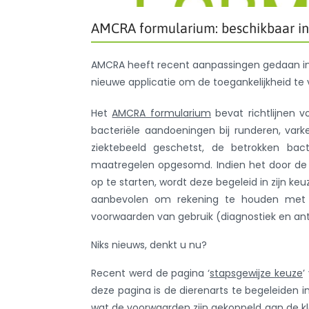
AMCRA formularium: beschikbaar in 
AMCRA heeft recent aanpassingen gedaan i
nieuwe applicatie om de toegankelijkheid te 
Het
AMCRA formularium
bevat richtlijnen v
bacteriële aandoeningen bij runderen, vark
ziektebeeld geschetst, de betrokken bact
maatregelen opgesomd. Indien het door de 
op te starten, wordt deze begeleid in zijn keu
aanbevolen om rekening te houden met 
voorwaarden van gebruik (diagnostiek en an
Niks nieuws, denkt u nu?
Recent werd de pagina ‘
stapsgewijze keuze
’
deze pagina is de dierenarts te begeleiden i
wat de voorwaarden zijn gekoppeld aan de k