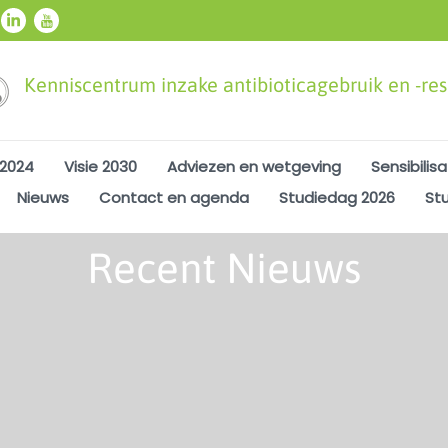
Kenniscentrum inzake antibioticagebruik en -resi
 2024
Visie 2030
Adviezen en wetgeving
Sensibilisa
Nieuws
Contact en agenda
Studiedag 2026
St
Recent Nieuws