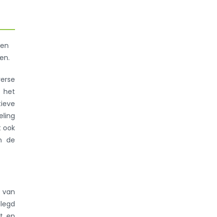
een
en.
verse
t het
ieve
eling
t ook
n de
l van
elegd
t, en