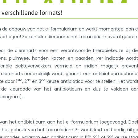
verschillende formats!
n de opbouw van het e-formularium en werkt momenteel aan 
verhogen! Zo kan elke dierenarts het formularium overal gebruik
oor de dierenarts voor een verantwoorde therapiekeuze bij di
ens, pluimvee, honden, katten en paarden. Per indicatie word
eriële ziekteverwekkers vermeld en indien mogelijk prevent
dierenarts noodzakelijk wordt geacht een antibioticumbehand
ste
de
de
ze door 1
, 2
en 3
keuze antibiotica voor te stellen. Het word
de kleurcode van het antibioticum en dus te voldoen aa
tibiogram).
 van het antibioticum aan het e-formularium toegevoegd. Doe
n het gebruik van het formularium. Er wordt kort en bondig uitg
ste
de
de
leurcodes, waarom een antibioticum in 1
, 2
of 3
keuze staa