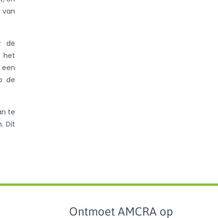
 van
r de
 het
n een
p de
an te
. Dit
Ontmoet AMCRA op