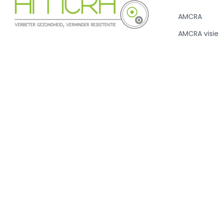
AMCRA
AMCRA visi
Kenniscentrum inzake
Adviezen e
antibioticagebruik en resistentie bij
Sensibilisati
dieren.
Analyse ant
en de BD10
Nieuws