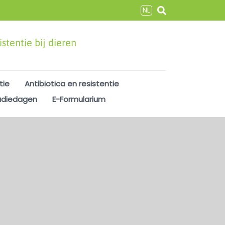
NL
stentie bij dieren
tie
Antibiotica en resistentie
udiedagen
E-Formularium