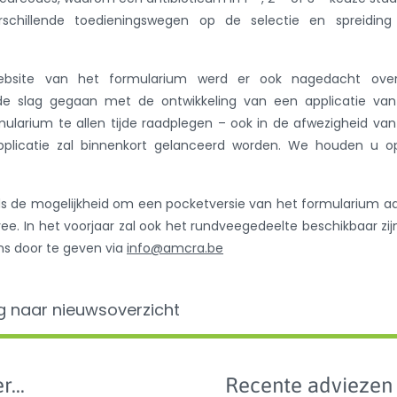
chillende toedieningswegen op de selectie en spreiding
website van het formularium werd er ook nagedacht ove
 de slag gegaan met de ontwikkeling van een applicatie van
mularium te allen tijde raadplegen – ook in de afwezigheid va
pplicatie zal binnenkort gelanceerd worden. We houden u o
eds de mogelijkheid om een pocketversie van het formularium a
e. In het voorjaar zal ook het rundveegedeelte beschikbaar zijn
s door te geven via
info@amcra.be
g naar nieuwsoverzicht
r...
Recente adviezen