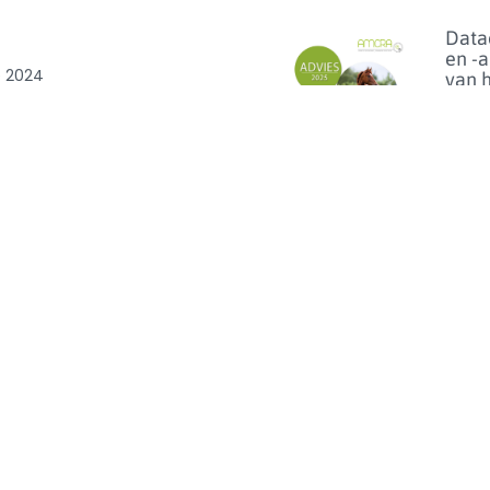
Data
en -
e 2024
van 
anti
n wetgeving
bij
geze
e
en p
benc
van
ibioticagebruik
dier
0
Lees m
Florf
bij d
het 
van h
op
linez
Lees m