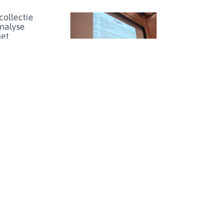
collectie
analyse
het
bioticumgebruik
lschapsdieren
aarden en
hmarking
Studiedag over
antibioticumgebruik en
enartsen
-resistentie bij dieren in
eer...
België - donderdag 25
juni 2026
enicolgebruik
ieren voor
inperken
et risico
olideresistentie
eer...