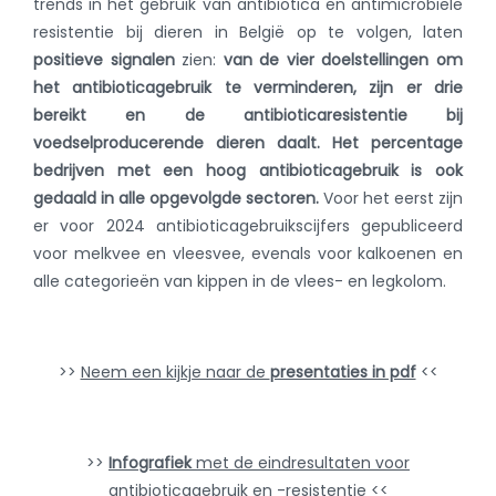
trends in het gebruik van antibiotica en antimicrobiële
resistentie bij dieren in België op te volgen, laten
positieve signalen
zien:
van de vier doelstellingen om
het antibioticagebruik te verminderen, zijn er drie
bereikt en de antibioticaresistentie bij
voedselproducerende dieren daalt.
Het percentage
bedrijven met een hoog antibioticagebruik is ook
gedaald in alle opgevolgde sectoren.
Voor het eerst zijn
er voor 2024 antibioticagebruikscijfers gepubliceerd
voor melkvee en vleesvee, evenals voor kalkoenen en
alle categorieën van kippen in de vlees- en legkolom.
>>
Neem een kijkje naar de
presentaties in pdf
<<
>>
Infografiek
met de eindresultaten voor
antibioticagebruik en -resistentie
<<