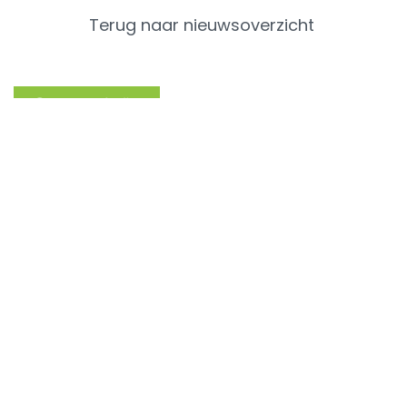
Terug naar nieuwsoverzicht
Categorieën
Recent Nieuws
Varken
Rundvee
Pluimvee
Hond & Kat
Persberichten
Vacatures