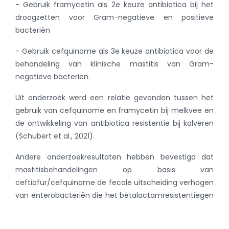
- Gebruik framycetin als 2e keuze antibiotica bij het
droogzetten voor Gram-negatieve en positieve
bacteriën
- Gebruik cefquinome als 3e keuze antibiotica voor de
behandeling van klinische mastitis van Gram-
negatieve bacteriën.
Uit onderzoek werd een relatie gevonden tussen het
gebruik van cefquinome en framycetin bij melkvee en
de ontwikkeling van antibiotica resistentie bij kalveren
(Schubert et al., 2021).
Andere onderzoekresultaten hebben bevestigd dat
mastitisbehandelingen op basis van
ceftiofur/cefquinome de fecale uitscheiding verhogen
van enterobacteriën die het bètalactamresistentiegen
produceren en de diversiteit van de fecale microbiota
van behandelde dieren verminderen (Vasco et al, 2023,