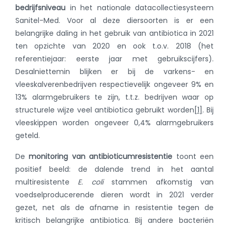
bedrijfsniveau
in het nationale datacollectiesysteem
Sanitel-Med. Voor al deze diersoorten is er een
belangrijke daling in het gebruik van antibiotica in 2021
ten opzichte van 2020 en ook t.o.v. 2018 (het
referentiejaar: eerste jaar met gebruikscijfers).
Desalniettemin blijken er bij de varkens- en
vleeskalverenbedrijven respectievelijk ongeveer 9% en
13% alarmgebruikers te zijn, t.t.z. bedrijven waar op
structurele wijze veel antibiotica gebruikt worden
[1]
. Bij
vleeskippen worden ongeveer 0,4% alarmgebruikers
geteld.
De
monitoring van antibioticumresistentie
toont een
positief beeld: de dalende trend in het aantal
multiresistente
E. coli
stammen afkomstig van
voedselproducerende dieren wordt in 2021 verder
gezet, net als de afname in resistentie tegen de
kritisch belangrijke antibiotica. Bij andere bacteriën