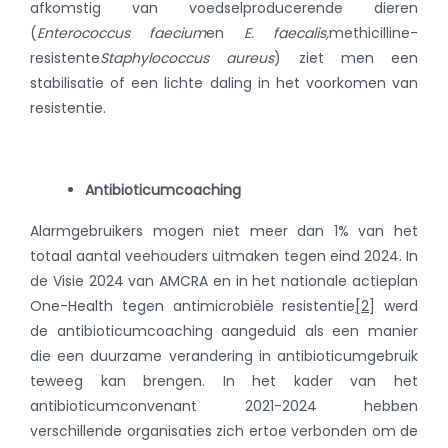
afkomstig van voedselproducerende dieren
(
Enterococcus faecium
en
E. faecalis,
methicilline-
resistente
Staphylococcus aureus
) ziet men een
stabilisatie of een lichte daling in het voorkomen van
resistentie.
Antibioticumcoaching
Alarmgebruikers mogen niet meer dan 1% van het
totaal aantal veehouders uitmaken tegen eind 2024. In
de Visie 2024 van AMCRA en in het nationale actieplan
One-Health tegen antimicrobiële resistentie
[2]
werd
de antibioticumcoaching aangeduid als een manier
die een duurzame verandering in antibioticumgebruik
teweeg kan brengen. In het kader van het
antibioticumconvenant 2021-2024 hebben
verschillende organisaties zich ertoe verbonden om de