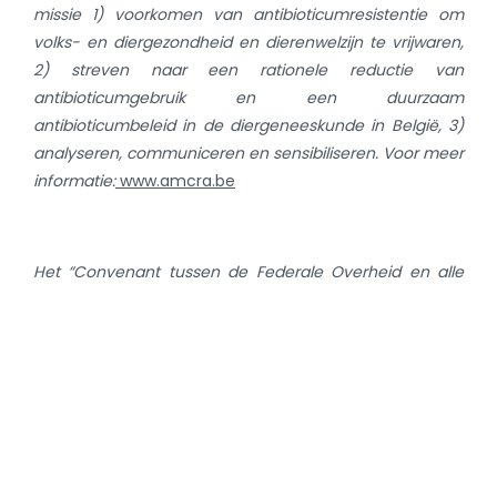
missie 1) voorkomen van antibioticumresistentie om
volks- en diergezondheid en dierenwelzijn te vrijwaren,
2) streven naar een rationele reductie van
antibioticumgebruik en een duurzaam
antibioticumbeleid in de diergeneeskunde in België, 3)
analyseren, communiceren en sensibiliseren. Voor meer
informatie:
www.amcra.be
Het “Convenant tussen de Federale Overheid en alle
betrokken sectorpartners betreffende de vermindering
van het gebruik van antibiotica in de dierlijke sector”
voor de periode 2021-2024 werd ondertekend door de
Federale Overheid, vertegenwoordigd door de Ministers
van Volksgezondheid en Landbouw, de
sectororganisaties pharma.be, ABS, BFA, Boerenbond,
FWA, de sectororganisaties (Landsbond Pluimvee en
VEPEK), de dierenartsenverenigingen UPV, VeDa en