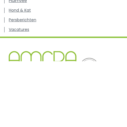
Pluimvee
Hond & Kat
Persberichten
Vacatures
Kenniscentrum inzake antibioticagebruik en resistentie
bij dieren.