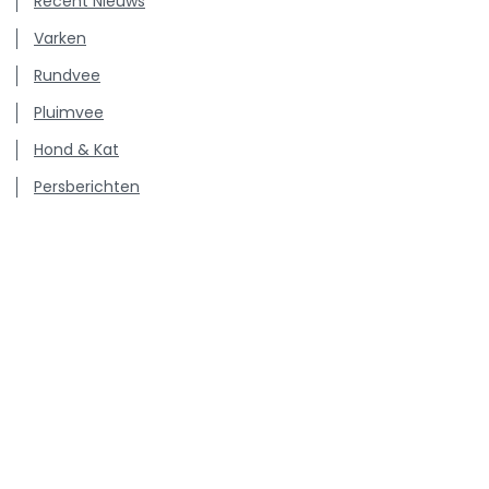
Recent Nieuws
Varken
Rundvee
Pluimvee
Hond & Kat
Persberichten
Vacatures
Kenniscentrum inzake antibioticagebruik en resistentie
bij dieren.