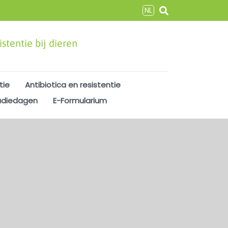
NL
stentie bij dieren
tie
Antibiotica en resistentie
udiedagen
E-Formularium