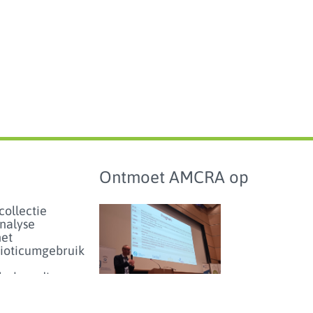
Ontmoet AMCRA op
collectie
analyse
het
bioticumgebruik
lschapsdieren
aarden en
hmarking