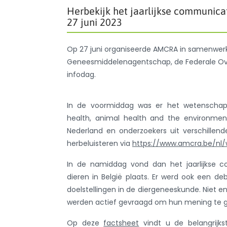
Herbekijk het jaarlijkse communic
27 juni 2023
Op 27 juni organiseerde AMCRA in samenwerk
Geneesmiddelenagentschap, de Federale Ove
infodag.
In de voormiddag was er het wetenschapel
health, animal health and the environment
Nederland en onderzoekers uit verschillen
herbeluisteren via
https://www.amcra.be/nl
In de namiddag vond dan het jaarlijkse c
dieren in België plaats. Er werd ook een d
doelstellingen in de diergeneeskunde. Niet 
werden actief gevraagd om hun mening te g
Op deze
factsheet
vindt u de belangrijks