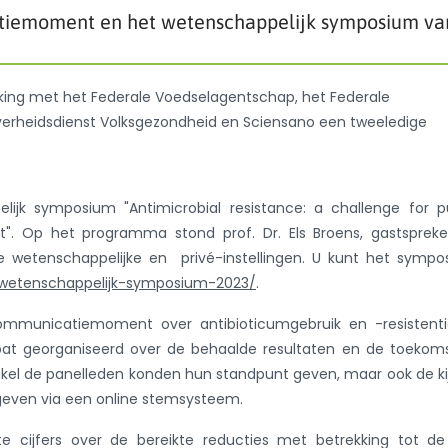
atiemoment en het wetenschappelijk symposium va
ing met het Federale Voedselagentschap, het Federale
rheidsdienst Volksgezondheid en Sciensano een tweeledige
ijk symposium "Antimicrobial resistance: a challenge for p
". Op het programma stond prof. Dr. Els Broens, gastspreke
de wetenschappelijke en privé-instellingen. U kunt het symp
/wetenschappelijk-symposium-2023/
.
ommunicatiemoment over antibioticumgebruik en -resistentie
ebat georganiseerd over de behaalde resultaten en de toekom
enkel de panelleden konden hun standpunt geven, maar ook de ki
even via een online stemsysteem.
te cijfers over de bereikte reducties met betrekking tot de