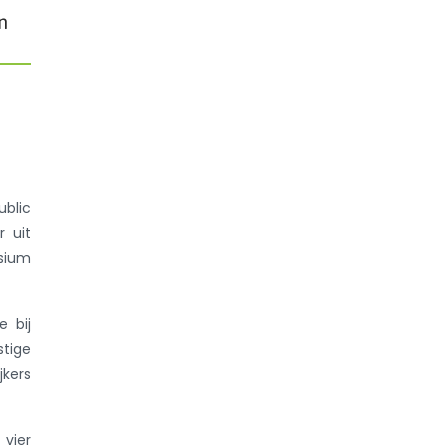
n
ublic
r uit
osium
 bij
stige
jkers
 vier