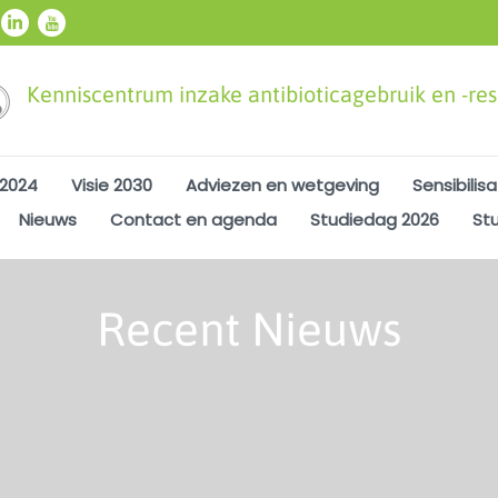
Kenniscentrum inzake antibioticagebruik en -resi
 2024
Visie 2030
Adviezen en wetgeving
Sensibilisa
Nieuws
Contact en agenda
Studiedag 2026
St
Recent Nieuws