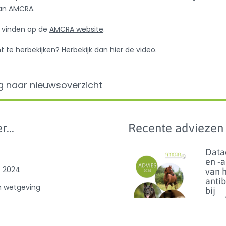
an AMCRA.
e vinden op de
AMCRA website
.
e herbekijken? Herbekijk dan hier de
video
.
g naar nieuwsoverzicht
r...
Recente adviezen
Data
en -
e 2024
van 
anti
n wetgeving
bij
geze
e
en p
benc