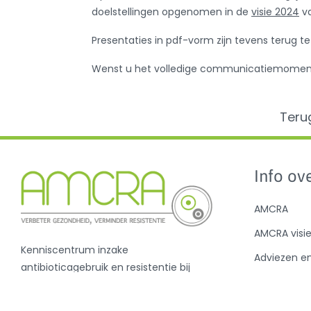
doelstellingen opgenomen in de
visie 2024
v
Presentaties in pdf-vorm zijn tevens terug t
Wenst u het volledige communicatiemoment t
Teru
Info ove
AMCRA
AMCRA visi
Kenniscentrum inzake
Adviezen e
antibioticagebruik en resistentie bij
Sensibilisati
dieren.