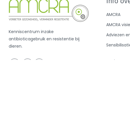
Info ove
AMCRA
AMCRA visi
Kenniscentrum inzake
Adviezen e
antibioticagebruik en resistentie bij
Sensibilisati
dieren.
Analyse ant
en de BD10
Nieuws