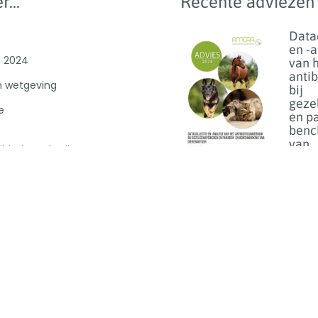
r...
Recente adviezen
Data
en -
e 2024
van 
anti
n wetgeving
bij
geze
e
en p
benc
van
ibioticagebruik
dier
0
Lees m
Florf
bij d
het 
van h
op
linez
Lees m