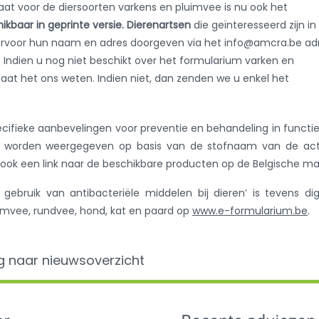
at voor de diersoorten varkens en pluimvee is nu ook het
ikbaar in geprinte versie. Dierenartsen
die geïnteresseerd zijn in
rvoor hun naam en adres doorgeven via het info@amcra.be adr
 Indien u nog niet beschikt over het formularium varken en
laat het ons weten. Indien niet, dan zenden we u enkel het
cifieke aanbevelingen voor preventie en behandeling in functi
n worden weergegeven op basis van de stofnaam van de act
t ook een link naar de beschikbare producten op de Belgische ma
bruik van antibacteriële middelen bij dieren’ is tevens dig
uimvee, rundvee, hond, kat en paard op
www.e-formularium.be
.
g naar nieuwsoverzicht