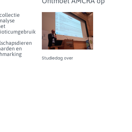
Ontmoet AMCRA op
collectie
analyse
het
bioticumgebruik
lschapsdieren
aarden en
hmarking
Studiedag over
antibioticumgebruik en
enartsen
-resistentie bij dieren in
eer...
België - donderdag 25
juni 2026
enicolgebruik
ieren voor
inperken
et risico
olideresistentie
eer...