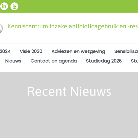
Kenniscentrum inzake antibioticagebruik en -resi
 2024
Visie 2030
Adviezen en wetgeving
Sensibilisa
Nieuws
Contact en agenda
Studiedag 2026
St
Recent Nieuws