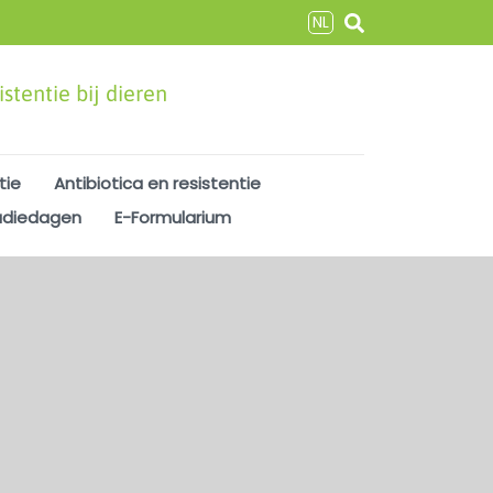
NL
stentie bij dieren
tie
Antibiotica en resistentie
udiedagen
E-Formularium