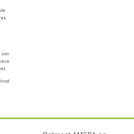
 de
es.
e van
ieve
rkt.
itaal