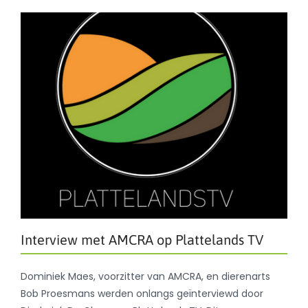
Interview met AMCRA op Plattelands TV
Dominiek Maes, voorzitter van AMCRA, en dierenarts
Bob Proesmans werden onlangs geïnterviewd door