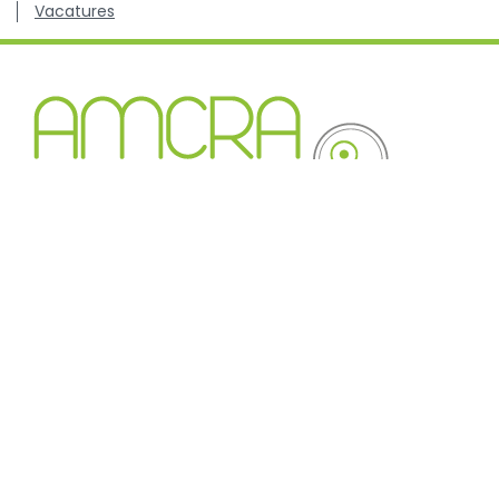
Vacatures
Kenniscentrum inzake antibioticagebruik en resistentie
bij dieren.
© 2017 - AMCRA. All rights reserved.