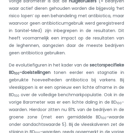
vorige Barometer is dat de
nulgebruikers
(= bedrijven
waar actief dieren gehouden worden die bijgevolg ‘het
risico lopen’ op een behandeling met antibiotica, maar
waarvoor geen antibioticumgebruik werd geregistreerd
in Sanitel-Med) zijn inbegrepen in de resultaten. Dit
heeft voornamelijk een impact op de resultaten van
de leghennen, aangezien daar de meeste bedrijven
geen antibiotica gebruiken.
De evolutiefiguren in het kader van de
sectorspecifieke
BD
-doelstellingen
tonen eerder een stagnatie in
100
gebruikte hoeveelheden antibiotica bij varkens. Bij
vleeskippen is er een opnieuw een lichte afname in de
BD
over de volledige benchmarkpopulatie. Ook in de
100
vorige Barometer was er een lichte daling in de BD
-
100
waarden. Hierdoor zitten nu 81% van de bedrijven in de
groene zone (met een gemiddelde BD
-waarde
100
onder aandachtswaarde 5). Bij de vleeskalveren zet de
stijging in BD
-waarden, reeds opgemerkt in de vorige
100