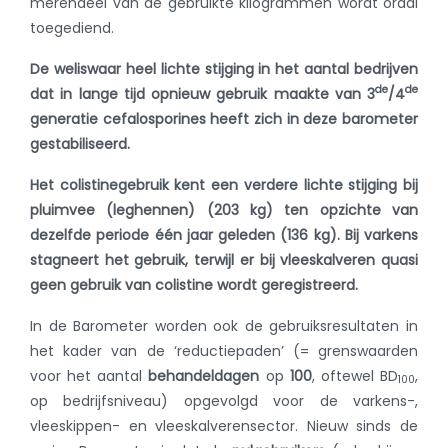
merendeel van de gebruikte kilogrammen wordt oraal
toegediend.
De weliswaar heel lichte stijging in het aantal bedrijven
de
de
dat in lange tijd opnieuw gebruik maakte van 3
/4
generatie cefalosporines heeft zich in deze barometer
gestabiliseerd.
Het
colistinegebruik kent een verdere lichte stijging bij
pluimvee (leghennen) (203 kg) ten opzichte van
dezelfde periode één jaar geleden (136 kg). Bij varkens
stagneert het gebruik, terwijl er bij vleeskalveren quasi
geen gebruik van colistine wordt geregistreerd.
In de Barometer worden ook de gebruiksresultaten in
het kader van de ‘reductiepaden’ (= grenswaarden
voor het aantal
behandeldagen
op
100
, oftewel BD
,
100
op bedrijfsniveau) opgevolgd voor de varkens-,
vleeskippen- en vleeskalverensector. Nieuw sinds de