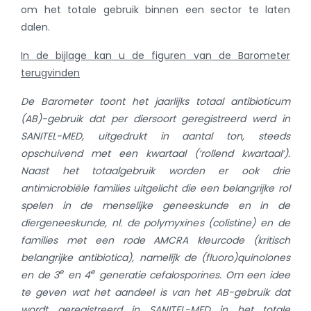
om het totale gebruik binnen een sector te laten
dalen.
In de bijlage kan u de figuren van de Barometer
terugvinden
De Barometer toont het jaarlijks totaal antibioticum
(AB)-gebruik dat per diersoort geregistreerd werd in
SANITEL-MED, uitgedrukt in aantal ton, steeds
opschuivend met een kwartaal (‘rollend kwartaal’).
Naast het totaalgebruik worden er ook drie
antimicrobiële families uitgelicht die een belangrijke rol
spelen in de menselijke geneeskunde en in de
diergeneeskunde, nl. de polymyxines (colistine) en de
families met een rode AMCRA kleurcode (kritisch
belangrijke antibiotica), namelijk de (fluoro)quinolones
e
e
en de 3
en 4
generatie cefalosporines. Om een idee
te geven wat het aandeel is van het AB-gebruik dat
wordt geregistreerd in SANITEL-MED in het totale