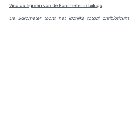
Vind de figuren van de Barometer in bijlage
De Barometer toont het jaarlijks totaal antibioticum
(AB)-gebruik dat per diersoort geregistreerd werd in
SANITEL-MED uitgedrukt in aantal ton, steeds
opschuivend met een kwartaal (‘rollend kwartaal’). Om
een idee te geven wat het aandeel is van het AB-
gebruik dat wordt geregistreerd in SANITEL-MED in het
totale diergeneeskundige AB-gebruik, staat in enkele
figuren ter referentie het aantal ton of kg dat volgens
de meest recente BelVet-Sac data werd verkocht in
België op niveau van de vergunninghouders en de
mengvoederfabrikanten. Deze overzichtscijfers zijn niet
genormaliseerd voor biomassa. De cijfers in de
Barometer zijn uitgedrukt in absolute cijfers (ton, kg).
Gezien de biomassa per diersoort effectief enige
procenten per jaar stijgt of daalt, gelden deze cijfers niet
als een referentie van het gebruik bij de verschillende