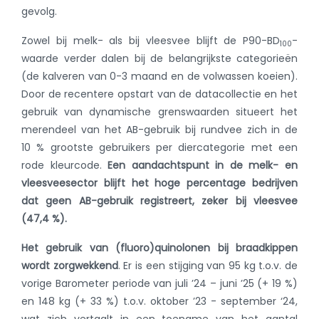
gevolg.
Zowel bij melk- als bij vleesvee blijft de P90-BD
-
100
waarde verder dalen bij de belangrijkste categorieën
(de kalveren van 0-3 maand en de volwassen koeien).
Door de recentere opstart van de datacollectie en het
gebruik van dynamische grenswaarden situeert het
merendeel van het AB-gebruik bij rundvee zich in de
10 % grootste gebruikers per diercategorie met een
rode kleurcode.
Een aandachtspunt in de melk- en
vleesveesector blijft het hoge percentage bedrijven
dat geen AB-gebruik registreert, zeker bij vleesvee
(47,4 %).
Het gebruik van (fluoro)quinolonen bij braadkippen
wordt zorgwekkend
. Er is een stijging van 95 kg t.o.v. de
vorige Barometer periode van juli ’24 – juni ’25 (+ 19 %)
en 148 kg (+ 33 %) t.o.v. oktober ’23 - september ‘24,