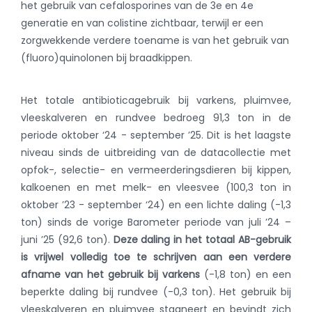
het gebruik van cefalosporines van de 3e en 4e
generatie en van colistine zichtbaar, terwijl er een
zorgwekkende verdere toename is van het gebruik van
(fluoro)quinolonen bij braadkippen.
Het totale antibioticagebruik bij varkens, pluimvee,
vleeskalveren en rundvee bedroeg 91,3 ton in de
periode oktober ‘24 - september ’25. Dit is het laagste
niveau sinds de uitbreiding van de datacollectie met
opfok-, selectie- en vermeerderingsdieren bij kippen,
kalkoenen en met melk- en vleesvee (100,3 ton in
oktober ’23 - september ‘24) en een lichte daling (-1,3
ton) sinds de vorige Barometer periode van juli ’24 –
juni ’25 (92,6 ton).
Deze
daling in het totaal AB-gebruik
is vrijwel volledig toe te schrijven aan
een verdere
afname van het gebruik bij varkens
(-1,8 ton) en een
beperkte daling bij rundvee (-0,3 ton). Het gebruik bij
vleeskalveren en pluimvee stagneert en bevindt zich