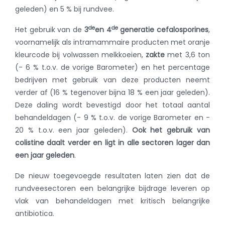
geleden) en 5 % bij rundvee.
de
de
Het gebruik van de
3
en 4
generatie cefalosporines
,
voornamelijk als intramammaire producten met oranje
kleurcode bij volwassen melkkoeien,
zakte
met 3,6 ton
(- 6 % t.o.v. de vorige Barometer) en het percentage
bedrijven met gebruik van deze producten neemt
verder af (16 % tegenover bijna 18 % een jaar geleden).
Deze daling wordt bevestigd door het totaal aantal
behandeldagen (- 9 % t.o.v. de vorige Barometer en -
20 % t.o.v. een jaar geleden).
Ook het gebruik van
colistine daalt verder en ligt in alle sectoren lager dan
een jaar geleden
.
De nieuw toegevoegde resultaten laten zien dat de
rundveesectoren een belangrijke bijdrage leveren op
vlak van behandeldagen met kritisch belangrijke
antibiotica.