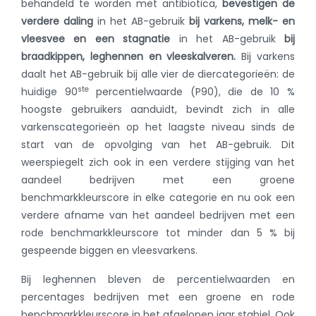
behandeld te worden met antibiotica,
bevestigen de
verdere daling
in het AB-gebruik
bij varkens, melk- en
vleesvee en een stagnatie
in het AB-gebruik
bij
braadkippen, leghennen en vleeskalveren.
Bij varkens
daalt het AB-gebruik bij alle vier de diercategorieën: de
ste
huidige 90
percentielwaarde (P90), die de 10 %
hoogste gebruikers aanduidt, bevindt zich in alle
varkenscategorieën op het laagste niveau sinds de
start van de opvolging van het AB-gebruik. Dit
weerspiegelt zich ook in een verdere stijging van het
aandeel bedrijven met een groene
benchmarkkleurscore in elke categorie en nu ook een
verdere afname van het aandeel bedrijven met een
rode benchmarkkleurscore tot minder dan 5 % bij
gespeende biggen en vleesvarkens.
Bij leghennen bleven de percentielwaarden en
percentages bedrijven met een groene en rode
benchmarkkleurscore in het afgelopen jaar stabiel. Ook