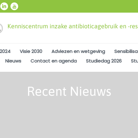
Kenniscentrum inzake antibioticagebruik en -resi
 2024
Visie 2030
Adviezen en wetgeving
Sensibilisa
Nieuws
Contact en agenda
Studiedag 2026
St
Recent Nieuws