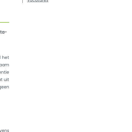
ata-
l het
zaam
entie
t uit
geen
vens