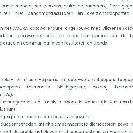
dividuele veebedrijven (varkens, pluimvee, runderen). Deze geg
porten met benchmarkresultaten en overzichtsrapporten
an het AMCRA-datawarehouse, opgebouwd met QlikSense softw
ellen, analysemethodes en rapporteringsprocessen, de tij
rpretatie en communicatie van resultaten en trends.
helor- of master-diploma in data-wetenschappen, toegep
schappen (dierenarts, bio-ingenieur, bioloog, biomedi
oma’s).
a-management en -analyse alsook in visualisatie van result
luspunt.
ng, sql en relationele databases zijn gewenst.
productiemethoden, affiniteit met meerdere diersectoren, zowel 
jn met de problematiek van antibioticumgebruik en –resistentie