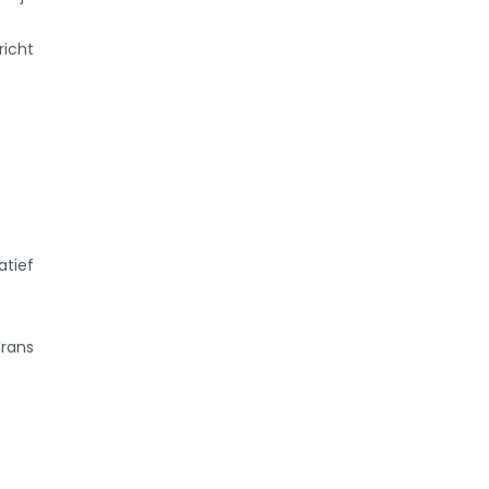
richt
atief
Frans