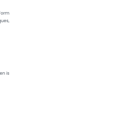
form
ques,
en is
 een