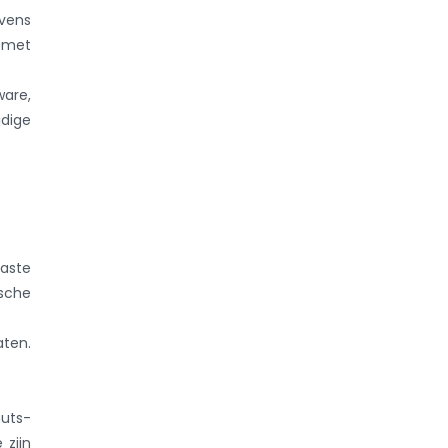
evens
 met
are,
dige
aste
sche
aten.
nuts-
 zijn