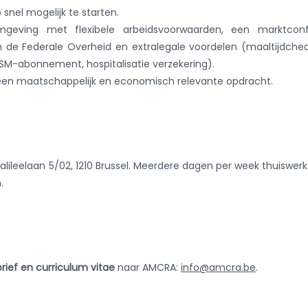
 snel mogelijk te starten.
mgeving met flexibele arbeidsvoorwaarden, een marktcon
 de Federale Overheid en extralegale voordelen (maaltijdche
M-abonnement, hospitalisatie verzekering).
 een maatschappelijk en economisch relevante opdracht.
alileelaan 5/02, 1210 Brussel. Meerdere dagen per week thuiswerk
.
ebrief en curriculum vitae
naar AMCRA:
info@amcra.be
.
digd worden voor een
gesprek
, eventueel voorafgegaan door