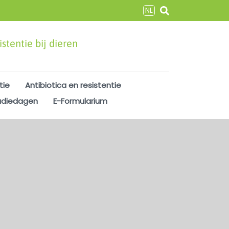
NL
stentie bij dieren
tie
Antibiotica en resistentie
udiedagen
E-Formularium