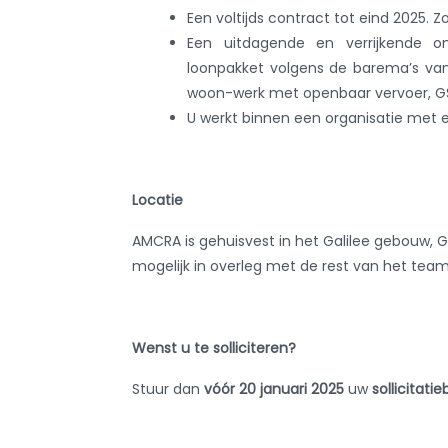
Een volti
jds contract tot eind 2025. Zo
Een uitdagende en verrijkende o
loonpakket volgens de barema’s van
woon-werk met openbaar vervoer, GS
U werkt binnen een organisatie met
Locatie
AMCRA is gehuisvest in het Galilee gebouw, G
mogelijk in overleg met de rest van het team
Wenst u te solliciteren?
Stuur dan
vóór 20 januari 2025
uw
sollicitati
Geselecteerde kandidaten zullen uitgeno