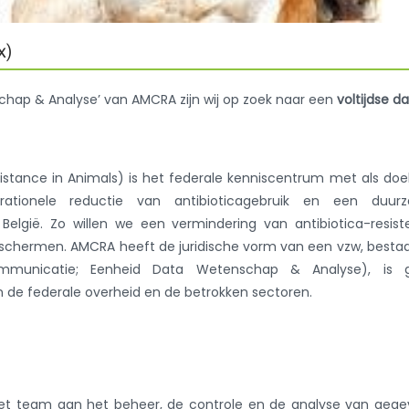
x)
chap & Analyse’ van AMCRA zijn wij op zoek naar een
voltijdse d
stance in Animals) is het federale kenniscentrum met als doe
tionele reductie van antibioticagebruik en een duur
 België. Zo willen we een vermindering van antibiotica-resist
chermen. AMCRA heeft de juridische vorm van een vzw, bestaa
municatie; Eenheid Data Wetenschap & Analyse), is 
n de federale overheid en de betrokken sectoren.
et team aan het beheer, de controle en de analyse van gege