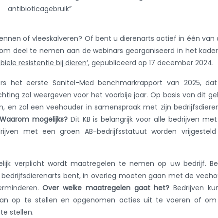
antibioticagebruik”
ennen of vleeskalveren? Of bent u dierenarts actief in één van
jn om deel te nemen aan de webinars georganiseerd in het kade
iële resistentie bij dieren’
, gepubliceerd op 17 december 2024.
s het eerste Sanitel-Med benchmarkrapport van 2025, dat
chting zal weergeven voor het voorbije jaar. Op basis van dit ge
n, en zal een veehouder in samenspraak met zijn bedrijfsdiere
Waarom mogelijks?
Dit KB is belangrijk voor alle bedrijven me
drijven met een groen AB-bedrijfsstatuut worden vrijgestel
elijk verplicht wordt maatregelen te nemen op uw bedrijf. B
u bedrijfsdierenarts bent, in overleg moeten gaan met de veeh
erminderen.
Over welke maatregelen gaat het?
Bedrijven ku
splan op te stellen en opgenomen acties uit te voeren of o
e stellen.