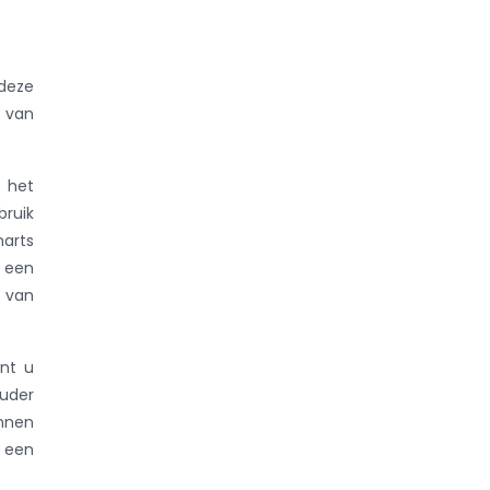
 deze
r van
 het
bruik
narts
t een
d van
ent u
ouder
nnen
m een