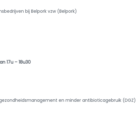
sbedrijven bij Belpork vzw (Belpork)
n 17u – 18u30
nt gezondheidsmanagement en minder antibioticagebruik (DGZ)