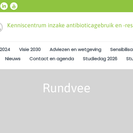
Kenniscentrum inzake antibioticagebruik en -resi
 2024
Visie 2030
Adviezen en wetgeving
Sensibilisa
Nieuws
Contact en agenda
Studiedag 2026
St
Rundvee