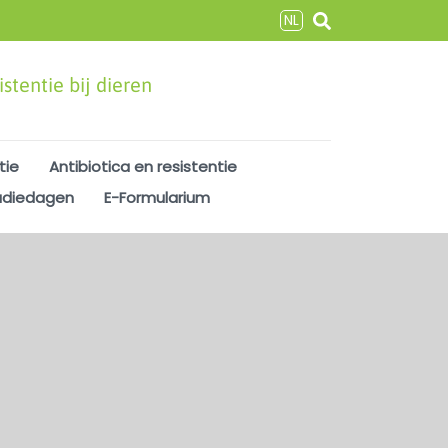
NL
stentie bij dieren
tie
Antibiotica en resistentie
udiedagen
E-Formularium