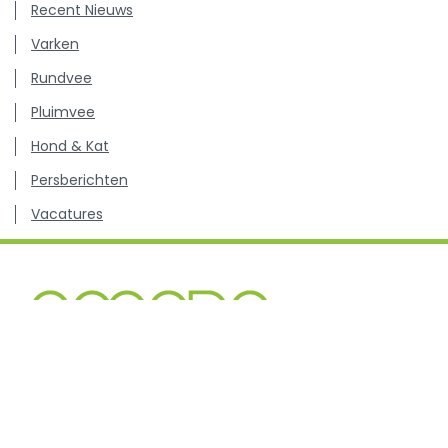
Recent Nieuws
Varken
Rundvee
Pluimvee
Hond & Kat
Persberichten
Vacatures
Kenniscentrum inzake antibioticagebruik en resistentie
bij dieren.