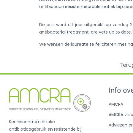
antibioticumresistentieproblematiek bij diere
De prijs werd dit jaar uitgereikt op zondag 
antibacterial treatment, are vets up to date
'
We wensen de laureate te feliciteren met ha
Teru
Info ove
AMCRA
AMCRA visi
Kenniscentrum inzake
Adviezen e
antibioticagebruik en resistentie bij