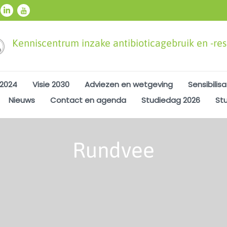
Kenniscentrum inzake antibioticagebruik en -resi
 2024
Visie 2030
Adviezen en wetgeving
Sensibilisa
Nieuws
Contact en agenda
Studiedag 2026
St
Rundvee