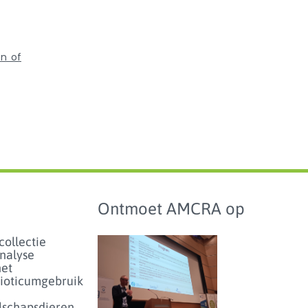
on of
Ontmoet AMCRA op
collectie
analyse
het
bioticumgebruik
lschapsdieren