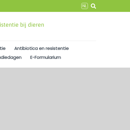
NL
stentie bij dieren
tie
Antibiotica en resistentie
udiedagen
E-Formularium