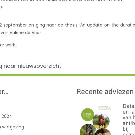
n.
22 september en ging naar de thesis ‘
An update on the durati
, van Valérie de Vries.
ar werk.
g naar nieuwsoverzicht
r...
Recente adviezen
Data
en -
e 2024
van 
anti
n wetgeving
bij
geze