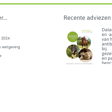
r...
Recente adviezen
Data
en -
e 2024
van 
anti
n wetgeving
bij
geze
e
en p
benc
van
ibioticagebruik
dier
0
Lees m
Florf
bij d
het 
van h
op
linez