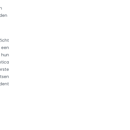
m
rden
Zicht
r een
t hun
otica
erste
rtsen
udent