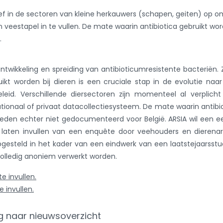
ef in de sectoren van kleine herkauwers (schapen, geiten) op o
 veestapel in te vullen. De mate waarin antibiotica gebruikt wo
.
ontwikkeling en spreiding van antibioticumresistente bacteriën. 
ikt worden bij dieren is een cruciale stap in de evolutie naa
eid. Verschillende diersectoren zijn momenteel al verplich
ationaal of privaat datacollectiesysteem. De mate waarin antibi
 heden echter niet gedocumenteerd voor België. ARSIA wil een e
g laten invullen van een enquête door veehouders en dierena
pgesteld in het kader van een eindwerk van een laatstejaarsst
olledig anoniem verwerkt worden.
e invullen.
 invullen.
g naar nieuwsoverzicht