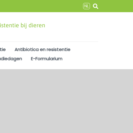
NL
stentie bij dieren
tie
Antibiotica en resistentie
udiedagen
E-Formularium