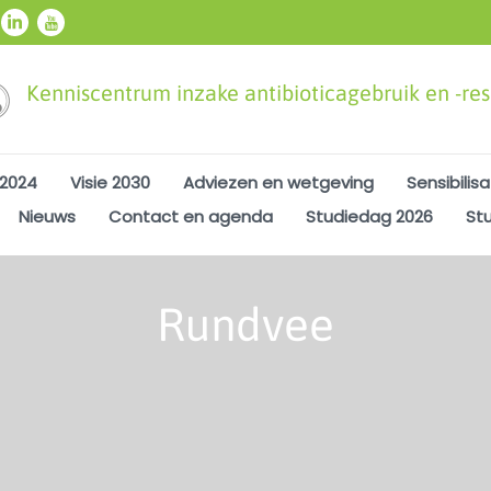
Kenniscentrum inzake antibioticagebruik en -resi
 2024
Visie 2030
Adviezen en wetgeving
Sensibilisa
Nieuws
Contact en agenda
Studiedag 2026
St
Rundvee