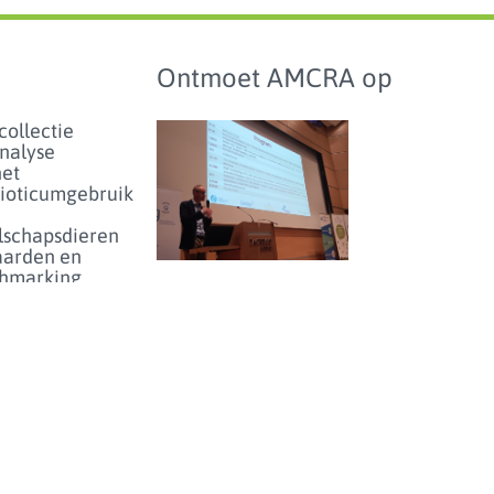
Ontmoet AMCRA op
collectie
analyse
het
bioticumgebruik
lschapsdieren
aarden en
hmarking
Studiedag over
antibioticumgebruik en
enartsen
-resistentie bij dieren in
eer...
België - donderdag 25
juni 2026
enicolgebruik
ieren voor
inperken
et risico
olideresistentie