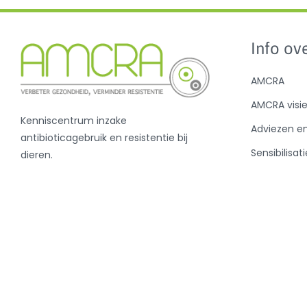
Info ove
AMCRA
AMCRA visi
Kenniscentrum inzake
Adviezen e
antibioticagebruik en resistentie bij
Sensibilisati
dieren.
Analyse ant
en de BD10
Nieuws