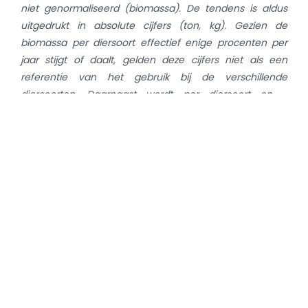
niet genormaliseerd (biomassa). De tendens is aldus
uitgedrukt in absolute cijfers (ton, kg). Gezien de
biomassa per diersoort effectief enige procenten per
jaar stijgt of daalt, gelden deze cijfers niet als een
referentie van het gebruik bij de verschillende
diersoorten. Daarnaast wordt per diersoort en -
categorie de evolutie van enkele percentielen getoond,
wat de verdeling van de BD100 over de bedrijven in de
benchmarkgroepen beschrijft. Tot slot worden ook het
percentage bedrijven in de verschillende kleurzones
getoond.
Terug naar nieuwsoverzicht
Categorieën