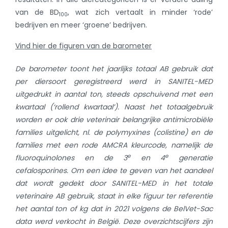
van de BD
, wat zich vertaalt in minder ‘rode’
100
bedrijven en meer ‘groene’ bedrijven.
Vind hier de figuren van de barometer
De barometer toont het jaarlijks totaal AB gebruik dat
per diersoort geregistreerd werd in SANITEL-MED
uitgedrukt in aantal ton, steeds opschuivend met een
kwartaal (‘rollend kwartaal’). Naast het totaalgebruik
worden er ook drie veterinair belangrijke antimicrobiële
families uitgelicht, nl. de polymyxines (colistine) en de
families met een rode AMCRA kleurcode, namelijk de
e
e
fluoroquinolones en de 3
en 4
generatie
cefalosporines. Om een idee te geven van het aandeel
dat wordt gedekt door SANITEL-MED in het totale
veterinaire AB gebruik, staat in elke figuur ter referentie
het aantal ton of kg dat in 2021 volgens de BelVet-Sac
data werd verkocht in België. Deze overzichtscijfers zijn