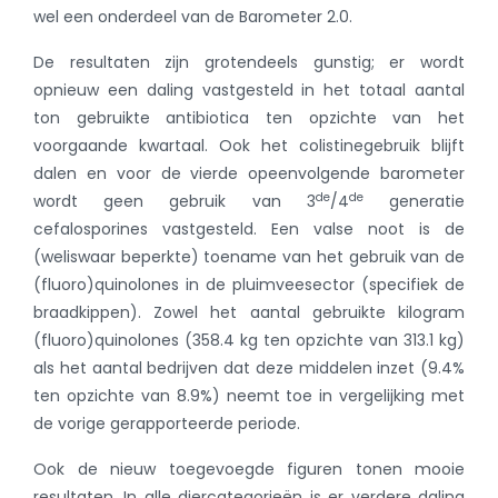
wel een onderdeel van de Barometer 2.0.
De resultaten zijn grotendeels gunstig; er wordt
opnieuw een daling vastgesteld in het totaal aantal
ton gebruikte antibiotica ten opzichte van het
voorgaande kwartaal. Ook het colistinegebruik blijft
dalen en voor de vierde opeenvolgende barometer
de
de
wordt geen gebruik van 3
/4
generatie
cefalosporines vastgesteld. Een valse noot is de
(weliswaar beperkte) toename van het gebruik van de
(fluoro)quinolones in de pluimveesector (specifiek de
braadkippen). Zowel het aantal gebruikte kilogram
(fluoro)quinolones (358.4 kg ten opzichte van 313.1 kg)
als het aantal bedrijven dat deze middelen inzet (9.4%
ten opzichte van 8.9%) neemt toe in vergelijking met
de vorige gerapporteerde periode.
Ook de nieuw toegevoegde figuren tonen mooie
resultaten. In alle diercategorieën is er verdere daling