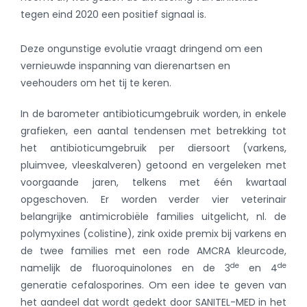
tegen eind 2020 een positief signaal is.
Deze ongunstige evolutie vraagt dringend om een
vernieuwde inspanning van dierenartsen en
veehouders om het tij te keren.
In de barometer antibioticumgebruik worden, in enkele
grafieken, een aantal tendensen met betrekking tot
het antibioticumgebruik per diersoort (varkens,
pluimvee, vleeskalveren) getoond en vergeleken met
voorgaande jaren, telkens met één kwartaal
opgeschoven.
Er worden verder vier veterinair
belangrijke antimicrobiële families uitgelicht, nl. de
polymyxines (colistine), zink oxide premix bij varkens en
de twee families met een rode AMCRA kleurcode,
de
de
namelijk de fluoroquinolones en de 3
en 4
generatie cefalosporines. Om een idee te geven van
het aandeel dat wordt gedekt door SANITEL-MED in het