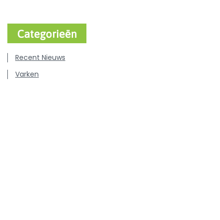
Categorieën
Recent Nieuws
Varken
Rundvee
Pluimvee
Hond & Kat
Persberichten
Vacatures