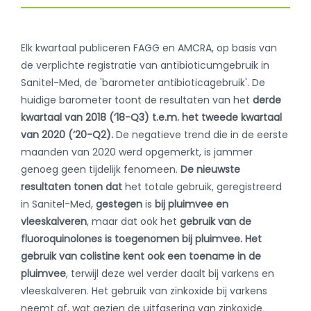
Elk kwartaal publiceren FAGG en AMCRA, op basis van
de verplichte registratie van antibioticumgebruik in
Sanitel-Med, de 'barometer antibioticagebruik'. De
huidige barometer toont de resultaten van het
derde
kwartaal van 2018 (’18-Q3) t.e.m. het tweede kwartaal
van 2020 (’20-Q2).
De negatieve trend die in de eerste
maanden van 2020 werd opgemerkt, is jammer
genoeg geen tijdelijk fenomeen.
De nieuwste
resultaten tonen dat
het totale gebruik, geregistreerd
in Sanitel-Med,
gestegen
is
bij pluimvee en
vleeskalveren
, maar dat ook het
gebruik van de
fluoroquinolones is toegenomen bij pluimvee. Het
gebruik van colistine kent ook een toename in de
pluimvee
, terwijl deze wel verder daalt bij varkens en
vleeskalveren. Het gebruik van zinkoxide bij varkens
neemt af, wat gezien de uitfasering van zinkoxide