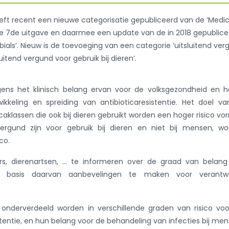
t recent een nieuwe categorisatie gepubliceerd van de ‘Medic
is de 7de uitgave en daarmee een update van de in 2018 gepublic
obials’. Nieuw is de toevoeging van een categorie ‘uitsluitend ve
itend vergund voor gebruik bij dieren’.
lgens het klinisch belang ervan voor de volksgezondheid en 
ikkeling en spreiding van antibioticaresistentie. Het doel v
icaklassen die ook bij dieren gebruikt worden een hoger risico v
vergund zijn voor gebruik bij dieren en niet bij mensen, w
co.
ers, dierenartsen, … te informeren over de graad van belan
op basis daarvan aanbevelingen te maken voor verantw
 onderverdeeld worden in verschillende graden van risico vo
stentie, en hun belang voor de behandeling van infecties bij men