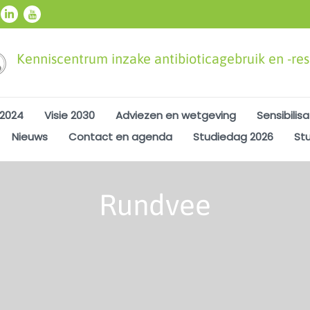
Kenniscentrum inzake antibioticagebruik en -resi
 2024
Visie 2030
Adviezen en wetgeving
Sensibilisa
Nieuws
Contact en agenda
Studiedag 2026
St
Rundvee