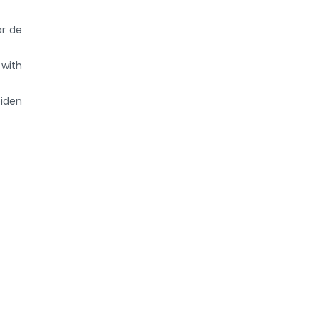
ar de
 with
eiden
n het
Ontmoet AMCRA op