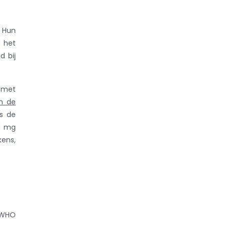
. Hun
n het
d bij
s met
in de
as de
 1 mg
kens,
e WHO