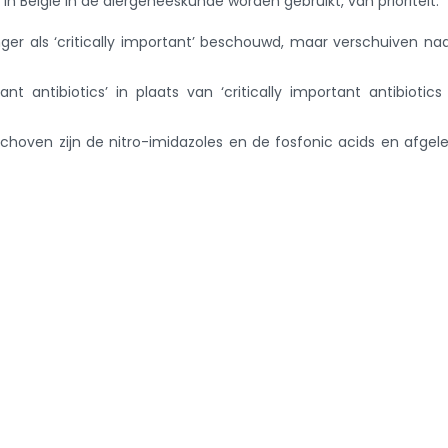
in België in de diergeneeskunde worden gebruikt, van prioriteit:
nger als ‘critically important’ beschouwd, maar verschuiven na
nt antibiotics’ in plaats van ‘critically important antibiotics
rschoven zijn de nitro-imidazoles en de fosfonic acids en afgel
bij dieren gebruikt in België.
document bij een revisie van de AMCRA-richtlijnen, opgenomen i
g naar nieuwsoverzicht
r...
Recente adviezen