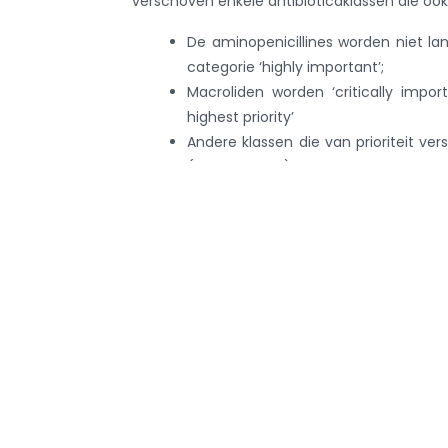
verschoven enkele antibioticaklassen die ook 
De aminopenicillines worden niet la
categorie ‘highly important’;
Macroliden worden ‘critically importa
highest priority’
Andere klassen die van prioriteit ve
(fosfomycine), maar deze worden niet 
Deze geüpdatete lijst vormt een belangrijk 
e-formularium (
www.e-formularium.be
).
Vind hier het rapport
Teru
Info ove