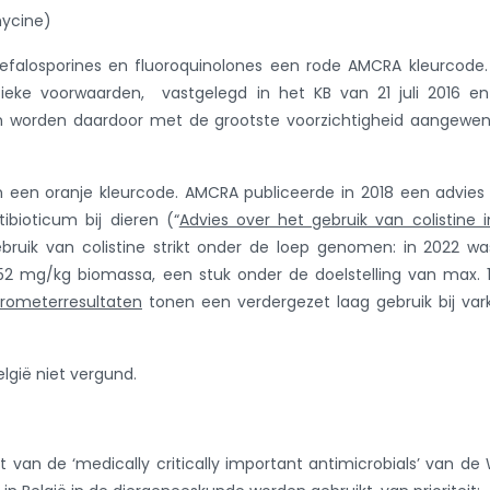
mycine)
efalosporines en fluoroquinolones een rode AMCRA kleurcode
ifieke voorwaarden, vastgelegd in het KB van 21 juli 2016 e
len worden daardoor met de grootste voorzichtigheid aangewen
en een oranje kleurcode. AMCRA publiceerde in 2018 een advie
ibioticum bij dieren (“
Advies over het gebruik van colistine 
bruik van colistine strikt onder de loep genomen: in 2022 w
,52 mg/kg biomassa, een stuk onder de doelstelling van max.
rometerresultaten
tonen een verdergezet laag gebruik bij var
elgië niet vergund.
st van de ‘medically critically important antimicrobials’ van d