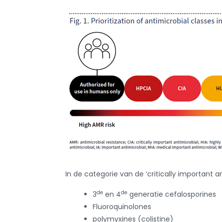
In de categorie van de ‘critically important a
de
de
3
en 4
generatie cefalosporines
Fluoroquinolones
polymyxines (colistine)