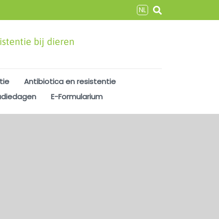
NL
stentie bij dieren
tie
Antibiotica en resistentie
udiedagen
E-Formularium