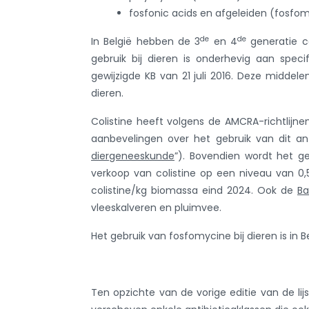
fosfonic acids en afgeleiden (fosfo
de
de
In België hebben de 3
en 4
generatie c
gebruik bij dieren is onderhevig aan spec
gewijzigde KB van 21 juli 2016. Deze midde
dieren.
Colistine heeft volgens de AMCRA-richtlijn
aanbevelingen over het gebruik van dit ant
diergeneeskunde
”). Bovendien wordt het ge
verkoop van colistine op een niveau van 0
colistine/kg biomassa eind 2024. Ook de
Ba
vleeskalveren en pluimvee.
Het gebruik van fosfomycine bij dieren is in B
Ten opzichte van de vorige editie van de lij